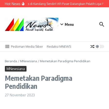
Lewati ke konten
Hot News
Bidik Emas di Kandang Sendiri! AFI Paser Datangkan Pelatih Liga Profe
Menu
Pedoman Media Siber
Redaksi MNEWS
Beranda
/
MNewsiana
/
Memetakan Paradigma Pendidikan
MNewsiana
Memetakan Paradigma
Pendidikan
27 November 2023