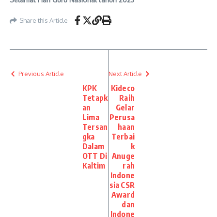
Share this Article
Previous Article
Next Article
KPK
Kideco
Tetapk
Raih
an
Gelar
Lima
Perusa
Tersan
haan
gka
Terbai
Dalam
k
OTT Di
Anuge
Kaltim
rah
Indone
sia CSR
Award
dan
Indone