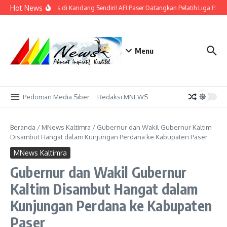
Lewati ke konten
Hot News
Bidik Emas di Kandang Sendiri! AFI Paser Datangkan Pelatih Liga Profe
Menu
Pedoman Media Siber
Redaksi MNEWS
Beranda
/
MNews Kaltimra
/
Gubernur dan Wakil Gubernur Kaltim
Disambut Hangat dalam Kunjungan Perdana ke Kabupaten Paser
MNews Kaltimra
Gubernur dan Wakil Gubernur
Kaltim Disambut Hangat dalam
Kunjungan Perdana ke Kabupaten
Paser