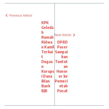
Previous Article
KPK
Geleda
h
Next Article
Rumah
Ridwa
DPRD
n Kamil
Paser
Terkai
Sampai
t
kan
Dugaa
Tuntut
n
an
Korups
Honor
i Dana
er ke
Iklan
Pemeri
Bank
ntah
BJB
Pusat