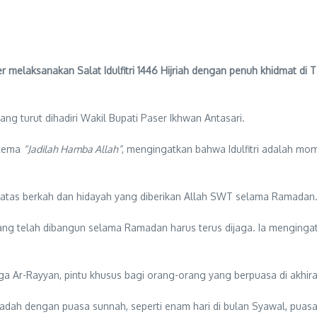
laksanakan Salat Idulfitri 1446 Hijriah dengan penuh khidmat di 
ng turut dihadiri Wakil Bupati Paser Ikhwan Antasari.
rtema
“Jadilah Hamba Allah”
, mengingatkan bahwa Idulfitri adalah m
r atas berkah dan hidayah yang diberikan Allah SWT selama Ramadan
telah dibangun selama Ramadan harus terus dijaga. Ia mengingatka
ga Ar-Rayyan, pintu khusus bagi orang-orang yang berpuasa di akhira
adah dengan puasa sunnah, seperti enam hari di bulan Syawal, puasa