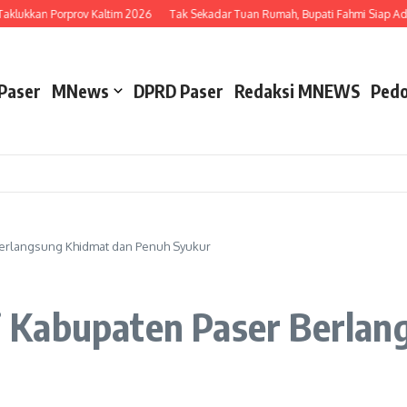
lukkan Porprov Kaltim 2026
Tak Sekadar Tuan Rumah, Bupati Fahmi Siap Adu B
Paser
MNews
DPRD Paser
Redaksi MNEWS
Pedo
r Berlangsung Khidmat dan Penuh Syukur
 di Kabupaten Paser Berla