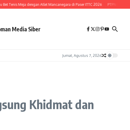
et Tenis Meja dengan Atlet Mancanegara di Paser ITTC 2026
PTPN Buka Peluan
man Media Siber
Jumat, Agustus 7, 2026
ngsung Khidmat dan