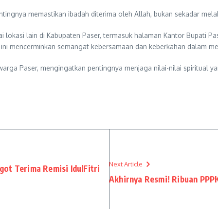
entingnya memastikan ibadah diterima oleh Allah, bukan sekadar mel
gai lokasi lain di Kabupaten Paser, termasuk halaman Kantor Bupati P
ik ini mencerminkan semangat kebersamaan dan keberkahan dalam meny
warga Paser, mengingatkan pentingnya menjaga nilai-nilai spiritual 
Next Article
ot Terima Remisi IdulFitri
Akhirnya Resmi! Ribuan PPPK 