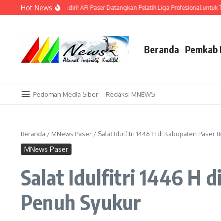
Lewati ke konten
Hot News
 Emas di Kandang Sendiri! AFI Paser Datangkan Pelatih Liga Profesional untuk Tak
Beranda
Pemkab 
Pedoman Media Siber
Redaksi MNEWS
Beranda
/
MNews Paser
/
Salat Idulfitri 1446 H di Kabupaten Pase
MNews Paser
Salat Idulfitri 1446 H
Penuh Syukur