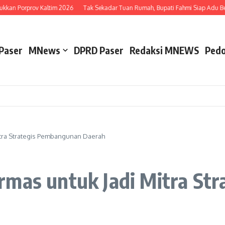
kan Porprov Kaltim 2026
Tak Sekadar Tuan Rumah, Bupati Fahmi Siap Adu Bet T
Paser
MNews
DPRD Paser
Redaksi MNEWS
Pedo
itra Strategis Pembangunan Daerah
rmas untuk Jadi Mitra St