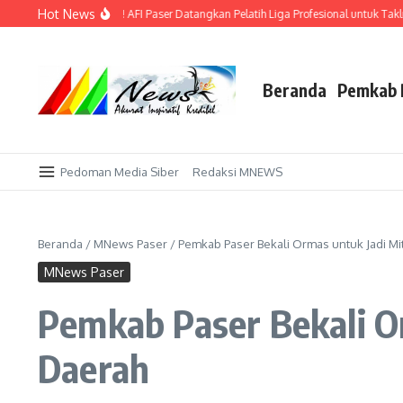
Lewati ke konten
Hot News
s di Kandang Sendiri! AFI Paser Datangkan Pelatih Liga Profesional untuk Takluk
Beranda
Pemkab 
Pedoman Media Siber
Redaksi MNEWS
Beranda
/
MNews Paser
/
Pemkab Paser Bekali Ormas untuk Jadi M
MNews Paser
Pemkab Paser Bekali O
Daerah