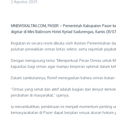
2 Agustus 2025
MNEWSKALTIM.COM, PASER – Pemerintah Kabupaten Paser kem
digelar di Mini Ballroom Hotel Kyriad Sadurengas, Kamis (31/0
Kegiatan ini secara resmi dibuka oleh Asisten Pemerintahan da
puluhan perwakilan ormas lintas sektor, serta sejumlah peja
Dengan mengusung tema “Memperkuat Peran Ormas untuk Mendo
kapasitas bagi ormas agar mampu berperan optimal dalam keh
Dalam sambutannya, Romif menegaskan bahwa ormas bukan sek
“Ormas yang sehat dan aktif adalah bagian dari denyut demok
perubahan di masyarakat,” ujarnya.
Ia menambahkan, pembinaan ini menjadi momentum penting unt
kemasyarakatan di Paser dapat berjalan sesuai aturan hukum 