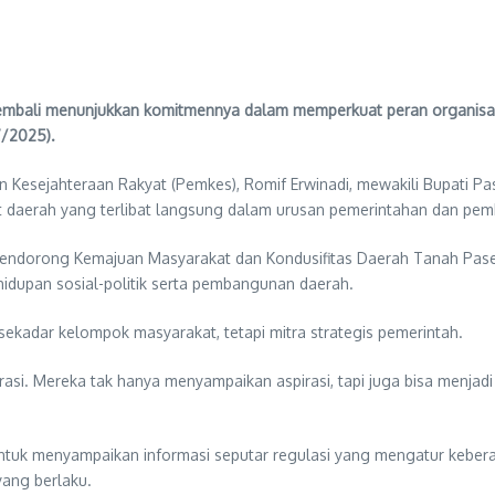
bali menunjukkan komitmennya dalam memperkuat peran organisasi
7/2025).
n Kesejahteraan Rakyat (Pemkes), Romif Erwinadi, mewakili Bupati Pase
bat daerah yang terlibat langsung dalam urusan pemerintahan dan p
rong Kemajuan Masyarakat dan Kondusifitas Daerah Tanah Paser”, 
idupan sosial-politik serta pembangunan daerah.
adar kelompok masyarakat, tetapi mitra strategis pemerintah.
rasi. Mereka tak hanya menyampaikan aspirasi, tapi juga bisa menja
uk menyampaikan informasi seputar regulasi yang mengatur keberad
yang berlaku.