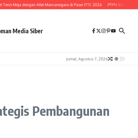
enis Meja dengan Atlet Mancanegara di Paser ITTC 2026
PTPN Buka Peluang Le
man Media Siber
Jumat, Agustus 7, 2026
rategis Pembangunan