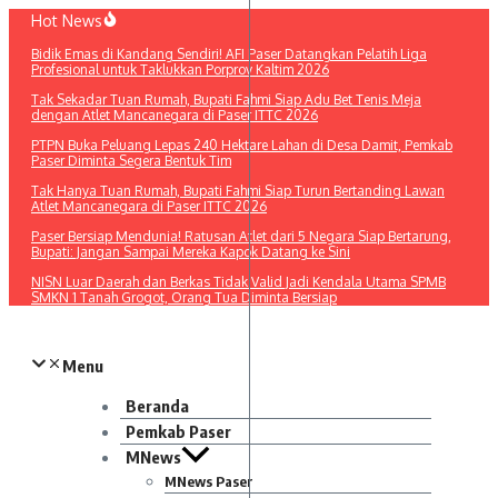
Lewati
Hot News
ke
Bidik Emas di Kandang Sendiri! AFI Paser Datangkan Pelatih Liga
konten
Profesional untuk Taklukkan Porprov Kaltim 2026
Tak Sekadar Tuan Rumah, Bupati Fahmi Siap Adu Bet Tenis Meja
dengan Atlet Mancanegara di Paser ITTC 2026
PTPN Buka Peluang Lepas 240 Hektare Lahan di Desa Damit, Pemkab
Paser Diminta Segera Bentuk Tim
Tak Hanya Tuan Rumah, Bupati Fahmi Siap Turun Bertanding Lawan
Atlet Mancanegara di Paser ITTC 2026
Paser Bersiap Mendunia! Ratusan Atlet dari 5 Negara Siap Bertarung,
Bupati: Jangan Sampai Mereka Kapok Datang ke Sini
NISN Luar Daerah dan Berkas Tidak Valid Jadi Kendala Utama SPMB
SMKN 1 Tanah Grogot, Orang Tua Diminta Bersiap
Menu
Beranda
Pemkab Paser
MNews
MNews Paser