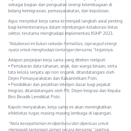
sebagai bagian dari penguatan sinergi kelembagaan di
bidang keimigrasian, pemasyarakatan, dan kepolisian.
Agus menyebut kerja sama ini menjadi langkah awal penting
bagi kementeriannya dalam membangun kolaborasi lintas
sektor, terutama menghadapi implementasi KUHP 2023.
“Kolaborasi ini bukan sekadar formalitas, tapi wujud sinergi
nyata untuk menghadapi tantangan bersama,”
tegasnya.
Adapun perjanjian kerja sama yang diteken meliputi:
• Pertukaran data tahanan, anak, dan warga binaan, serta
tata kelola senjata api non organik, ditandatangani oleh
Dirjen Pemasyarakatan dan Kabaintelkam Polri.
• Pendidikan dan pelatihan intelijen dasar bagi pejabat
Imigrasi, ditandatangani oleh Plt. Dirjen Imigrasi dan Kepala
Biro Binadik Lemdiklat Polri.
Kapolri menyatakan, kerja sama ini akan meningkatkan
efektivitas tugas masing-masing lembaga di lapangan.
“Nota kesepahaman ini diperbarui dan diperluas untuk
menjawab tantangan zaman secara bersama,”
ujarnya.