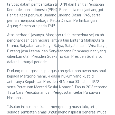
terlibat dalam pembentukan BPUPKI dan Panitia Persiapan
Kemerdekaan Indonesia (PPKI). Bahkan, ia menjadi anggota
Panitia Kecil perumus Undang-Undang Dasar 1945, serta
pernah menjabat sebagai Ketua Dewan Pertimbangan
Agung Sementara pada 1945.
Atas berbagai jasanya, Margono telah menerima sejumlah
penghargaan dari negara, antara lain Bintang Mahaputera
Utama, Satyalancana Karya Satya, Satyalancana Wira Karya,
Bintang Jasa Utama, dan Satyalancana Pembangunan yang
diberikan oleh Presiden Soekarno dan Presiden Soeharto
dalam berbagai periode.
Dudung menegaskan, pengusulan gelar pahlawan nasional
kepada Margono memiliki dasar hukum yang kuat, di
antaranya Keputusan Presiden RI Nomor 33 Tahun 1972
serta Peraturan Menteri Sosial Nomor 3 Tahun 2018 tentang
Tata Cara Pencalonan dan Pengusulan Gelar Pahlawan
Nasional.
“Usulan ini bukan sekadar mengenang masa lalu, tetapi
sebagai jembatan emas untuk menginspirasi generasi muda