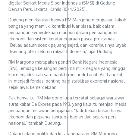
digelar Serikat Media Siber Indonesia (SMSI) di Gedung
Dewan Pers, Jakarta, Kamis (10/4/2025).
Dudung menekankan bahwa RM Margono merupakan tokoh
bangsa yang memiliki kontribusi luar biasa, baik dalam
perjuangan kemerdekaan maupun dalam pembangunan
ekonomi dan sistem ketatanegaraan pasca-proklamasi.
“Beliau adalah sosok pejuang sejati, dan kontribusinya layak
dikenang oleh seluruh rakyat Indonesia,” ujar Dudung.
RM Margono merupakan pendiri Bank Negara Indonesia
(BNI), lembaga keuangan pertama milik negara yang hingga
kini menjadi salah satu bank terbesar di Tanah Air. Langkah
ini menjadi fondasi penting bagi stabilitas ekonomi nasional
sejak awal kemerdekaan.
Tak hanya itu, RM Margono juga tercatat sebagai wartawan
surat kabar De Expres pada 1913, yang kala itu menjadi media
perjuangan melawan penjajahan. “Jadi, beliau bukan hanya
ekonom dan pejuang, tapi juga bagian dari sejarah pers
nasional,” tambah Dudung.
Dalam bidang politik dan ketatanegaraan, RM Margono