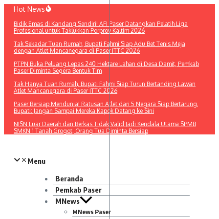
Lewati
Hot News
ke
Bidik Emas di Kandang Sendiri! AFI Paser Datangkan Pelatih Liga
konten
Profesional untuk Taklukkan Porprov Kaltim 2026
Tak Sekadar Tuan Rumah, Bupati Fahmi Siap Adu Bet Tenis Meja
dengan Atlet Mancanegara di Paser ITTC 2026
PTPN Buka Peluang Lepas 240 Hektare Lahan di Desa Damit, Pemkab
Paser Diminta Segera Bentuk Tim
Tak Hanya Tuan Rumah, Bupati Fahmi Siap Turun Bertanding Lawan
Atlet Mancanegara di Paser ITTC 2026
Paser Bersiap Mendunia! Ratusan Atlet dari 5 Negara Siap Bertarung,
Bupati: Jangan Sampai Mereka Kapok Datang ke Sini
NISN Luar Daerah dan Berkas Tidak Valid Jadi Kendala Utama SPMB
SMKN 1 Tanah Grogot, Orang Tua Diminta Bersiap
Menu
Beranda
Pemkab Paser
MNews
MNews Paser