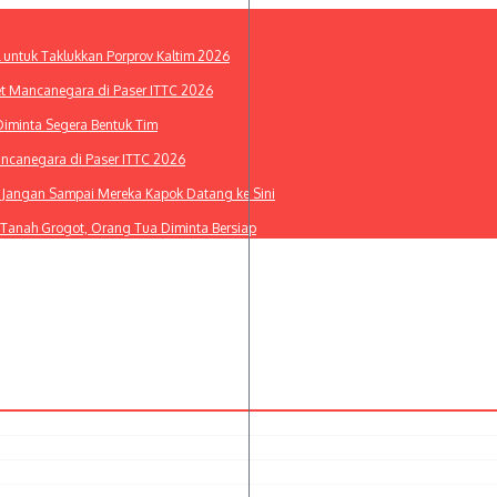
l untuk Taklukkan Porprov Kaltim 2026
et Mancanegara di Paser ITTC 2026
Diminta Segera Bentuk Tim
ancanegara di Paser ITTC 2026
i: Jangan Sampai Mereka Kapok Datang ke Sini
 Tanah Grogot, Orang Tua Diminta Bersiap