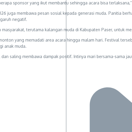
berapa sponsor yang ikut membantu sehingga acara bisa terlaksana,”
026 juga membawa pesan sosial kepada generasi muda. Panitia berhar
garuh negatif.
 masyarakat, terutama kalangan muda di Kabupaten Paser, untuk me
enonton yang memadati area acara hingga malam hari. Festival terse
agi anak muda.
pul dan saling membawa dampak positif. Intinya mari bersama-sama jauh