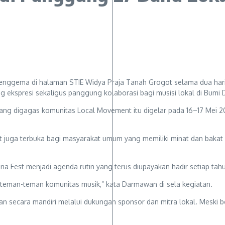
ggema di halaman STIE Widya Praja Tanah Grogot selama dua hari t
ekspresi sekaligus panggung kolaborasi bagi musisi lokal di Bumi 
 yang digagas komunitas Local Movement itu digelar pada 16–17 Mei 2
but juga terbuka bagi masyarakat umum yang memiliki minat dan bakat 
a Fest menjadi agenda rutin yang terus diupayakan hadir setiap tah
teman-teman komunitas musik,” kata Darmawan di sela kegiatan.
ukan secara mandiri melalui dukungan sponsor dan mitra lokal. Meski