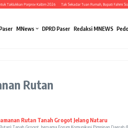
ntuk Taklukkan Porprov Kaltim 2026
Tak Sekadar Tuan Rumah, Bupati Fahmi Sia
Paser
MNews
DPRD Paser
Redaksi MNEWS
Pedo
anan Rutan
amanan Rutan Tanah Grogot Jelang Nataru
tan) Tanah Grogot bersama Forum Komunikasi Pimpinan Daerah (