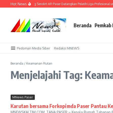
Lewati ke konten
Hot News
Bidik Emas di Kandang Sendiri! AFI Paser Datangkan Pelatih Liga Profesional u
Beranda
Pemkab 
Pedoman Media Siber
Redaksi MNEWS
Beranda
/
Keamanan Rutan
Menjelajahi Tag: Keam
MNews Paser
Karutan bersama Forkopimda Paser Pantau Ke
MNEWSKALTIM.COM, TANA PASER – Kepala Rumah Tahanan (Ru