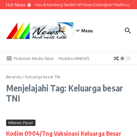
Lewati ke konten
Hot News
Bidik Emas di Kandang Sendiri! AFI Paser Datangkan Pelatih Liga P
Menu
Pedoman Media Siber
Redaksi MNEWS
Beranda
/
Keluarga besar TNI
Menjelajahi Tag: Keluarga besar
TNI
MNews Paser
Kodim 0904/Tng Vaksinasi Keluarga Besar