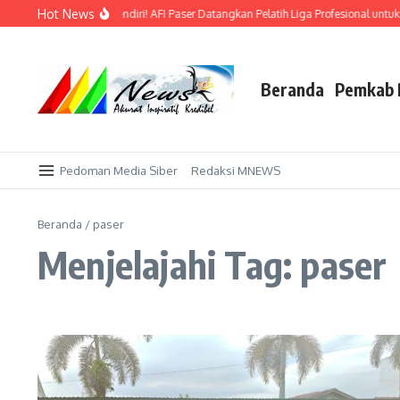
Lewati ke konten
Hot News
mas di Kandang Sendiri! AFI Paser Datangkan Pelatih Liga Profesional untuk Taklu
Beranda
Pemkab 
Pedoman Media Siber
Redaksi MNEWS
Beranda
/
paser
Menjelajahi Tag: paser