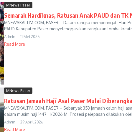
MNews Paser
Semarak Hardiknas, Ratusan Anak PAUD dan TK Me
MNEWSKALTIM.COM, PASER – Dalam rangka memperingati Hari Pendi
PAUD Kabupaten Paser menyelenggarakan rangkaian lomba kreativita
Admin
11 Mei 2026
Read More
MNews Paser
Ratusan Jamaah Haji Asal Paser Mulai Diberangk
MNEWSKALTIM.COM, PASER – Sebanyak 353 jamaah calon haji asal
dalam musim haji 1447 H/2026 M. Prosesi pelepasan dilakukan oleh
Admin
29 April 2026
Read More