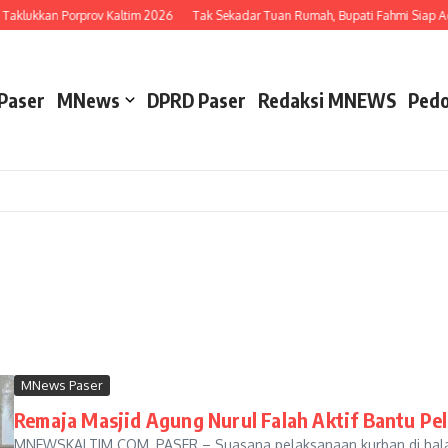
kkan Porprov Kaltim 2026
Tak Sekadar Tuan Rumah, Bupati Fahmi Siap Adu Bet
Paser
MNews
DPRD Paser
Redaksi MNEWS
Pedo
MNews Paser
Remaja Masjid Agung Nurul Falah Aktif Bantu Pe
MNEWSKALTIM.COM, PASER – Suasana pelaksanaan kurban di hala