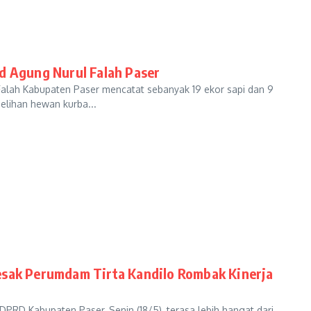
d Agung Nurul Falah Paser
lah Kabupaten Paser mencatat sebanyak 19 ekor sapi dan 9
elihan hewan kurba...
esak Perumdam Tirta Kandilo Rombak Kinerja
D Kabupaten Paser, Senin (18/5), terasa lebih hangat dari