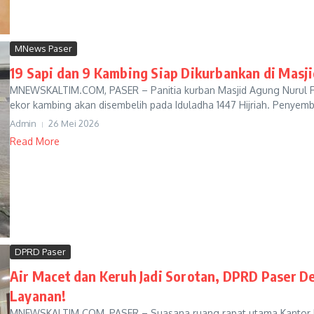
MNews Paser
19 Sapi dan 9 Kambing Siap Dikurbankan di Masji
MNEWSKALTIM.COM, PASER – Panitia kurban Masjid Agung Nurul Fa
ekor kambing akan disembelih pada Iduladha 1447 Hijriah. Penyemb
Admin
26 Mei 2026
Read More
DPRD Paser
Air Macet dan Keruh Jadi Sorotan, DPRD Paser D
Layanan!
MNEWSKALTIM.COM, PASER – Suasana ruang rapat utama Kantor DPR