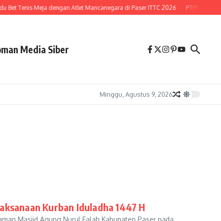
 Tenis Meja dengan Atlet Mancanegara di Paser ITTC 2026
PTPN Buka Peluang 
man Media Siber
Minggu, Agustus 9, 2026
laksanaan Kurban Iduladha 1447 H
man Masjid Agung Nurul Falah Kabupaten Paser pada