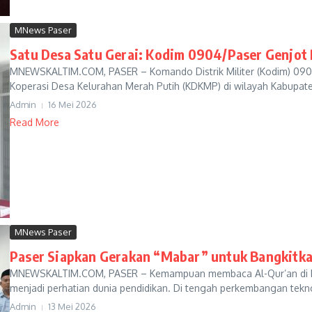
MNews Paser
Satu Desa Satu Gerai: Kodim 0904/Paser Genjo
MNEWSKALTIM.COM, PASER – Komando Distrik Militer (Kodim) 09
Koperasi Desa Kelurahan Merah Putih (KDKMP) di wilayah Kabupate
Admin
16 Mei 2026
Read More
MNews Paser
Paser Siapkan Gerakan “Mabar” untuk Bangkitk
MNEWSKALTIM.COM, PASER – Kemampuan membaca Al-Qur’an di kal
menjadi perhatian dunia pendidikan. Di tengah perkembangan tekn
Admin
13 Mei 2026