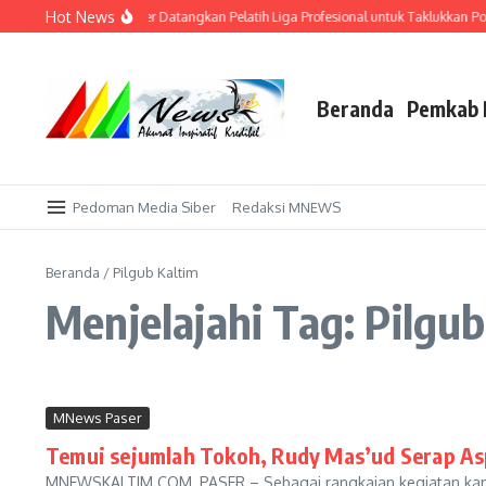
Lewati ke konten
Hot News
dang Sendiri! AFI Paser Datangkan Pelatih Liga Profesional untuk Taklukkan Porp
Beranda
Pemkab 
Pedoman Media Siber
Redaksi MNEWS
Beranda
/
Pilgub Kaltim
Menjelajahi Tag: Pilgu
MNews Paser
Temui sejumlah Tokoh, Rudy Mas’ud Serap As
MNEWSKALTIM.COM, PASER – Sebagai rangkaian kegiatan kamp