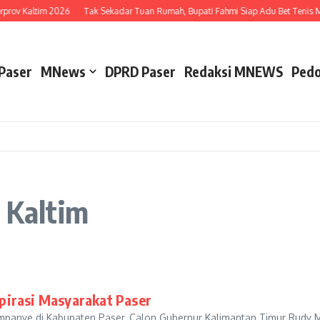
rov Kaltim 2026
Tak Sekadar Tuan Rumah, Bupati Fahmi Siap Adu Bet Tenis Me
Paser
MNews
DPRD Paser
Redaksi MNEWS
Pedo
b Kaltim
pirasi Masyarakat Paser
anye di Kabupaten Paser, Calon Gubernur Kalimantan Timur Rudy M