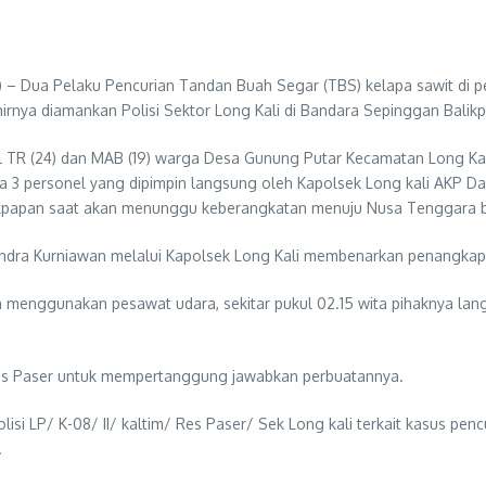
– Dua Pelaku Pencurian Tandan Buah Segar (TBS) kelapa sawit di p
irnya diamankan Polisi Sektor Long Kali di Bandara Sepinggan Balikpa
ial TR (24) dan MAB (19) warga Desa Gunung Putar Kecamatan Long Kal
a 3 personel yang dipimpin langsung oleh Kapolsek Long kali AKP Dan
kpapan saat akan menunggu keberangkatan menuju Nusa Tenggara b
dra Kurniawan melalui Kapolsek Long Kali membenarkan penangkapan 
h menggunakan pesawat udara, sekitar pukul 02.15 wita pihaknya l
res Paser untuk mempertanggung jawabkan perbuatannya.
i LP/ K-08/ II/ kaltim/ Res Paser/ Sek Long kali terkait kasus pencu
.