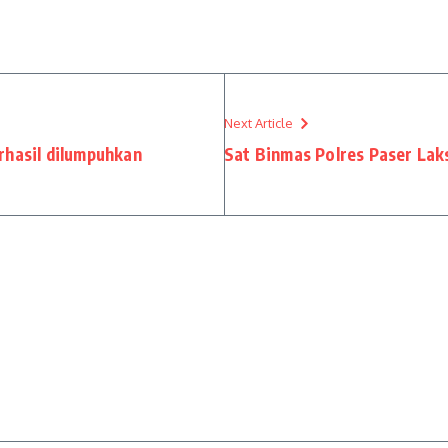
Next Article
rhasil dilumpuhkan
Sat Binmas Polres Paser La