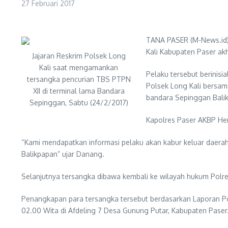
27 Februari 2017
TANA PASER (M-News.id) 
Kali Kabupaten Paser akh
Jajaran Reskrim Polsek Long
Kali saat mengamankan
Pelaku tersebut berinis
tersangka pencurian TBS PTPN
Polsek Long Kali bersam
XII di terminal lama Bandara
bandara Sepinggan Bali
Sepinggan, Sabtu (24/2/2017)
Kapolres Paser AKBP Hen
“Kami mendapatkan informasi pelaku akan kabur keluar daera
Balikpapan” ujar Danang.
Selanjutnya tersangka dibawa kembali ke wilayah hukum Pol
Penangkapan para tersangka tersebut berdasarkan Laporan Polis
02.00 Wita di Afdeling 7 Desa Gunung Putar, Kabupaten Paser