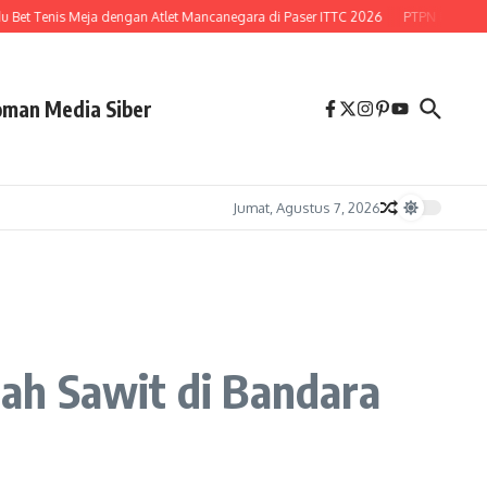
t Tenis Meja dengan Atlet Mancanegara di Paser ITTC 2026
PTPN Buka Peluan
man Media Siber
Jumat, Agustus 7, 2026
ah Sawit di Bandara