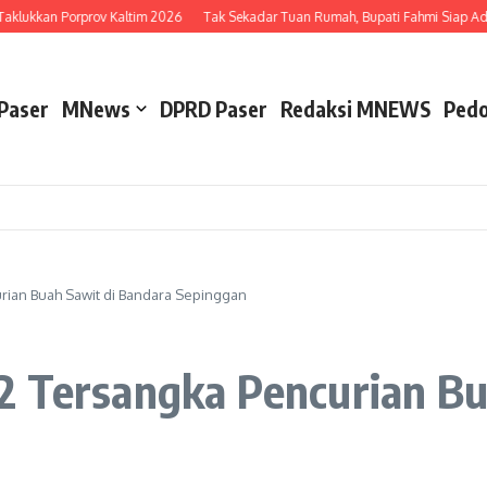
lukkan Porprov Kaltim 2026
Tak Sekadar Tuan Rumah, Bupati Fahmi Siap Adu Be
Paser
MNews
DPRD Paser
Redaksi MNEWS
Pedo
rian Buah Sawit di Bandara Sepinggan
2 Tersangka Pencurian Bu