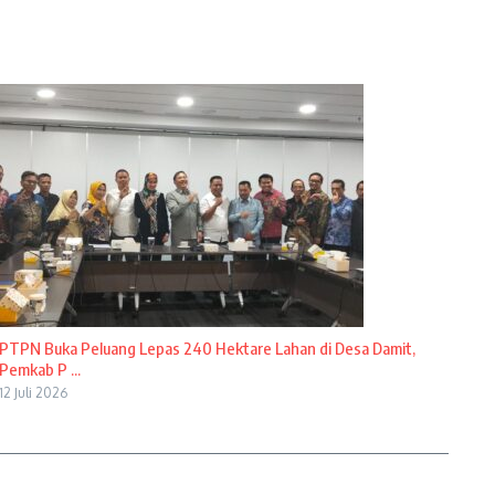
PTPN Buka Peluang Lepas 240 Hektare Lahan di Desa Damit,
Pemkab P ...
12 Juli 2026