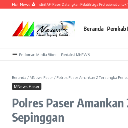
Lewati ke konten
Hot News
 Emas di Kandang Sendiri! AFI Paser Datangkan Pelatih Liga Profesional untuk Tak
Beranda
Pemkab 
Pedoman Media Siber
Redaksi MNEWS
Beranda
/
MNews Paser
/
Polres Paser Amankan 2 Tersangka Pencu
MNews Paser
Polres Paser Amankan 
Sepinggan