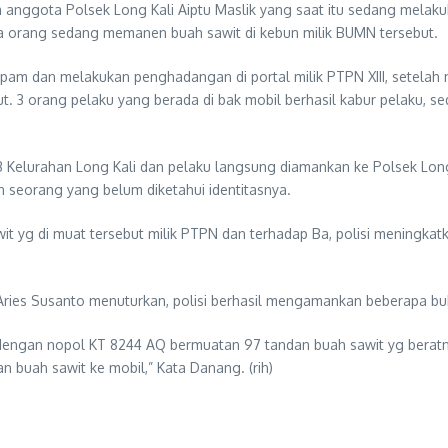
ta anggota Polsek Long Kali Aiptu Maslik yang saat itu sedang mela
 orang sedang memanen buah sawit di kebun milik BUMN tersebut.
tpam dan melakukan penghadangan di portal milik PTPN XIII, setela
. 3 orang pelaku yang berada di bak mobil berhasil kabur pelaku, se
 Kelurahan Long Kali dan pelaku langsung diamankan ke Polsek Long K
an seorang yang belum diketahui identitasnya.
t yg di muat tersebut milik PTPN dan terhadap Ba, polisi meningkat
ies Susanto menuturkan, polisi berhasil mengamankan beberapa bukt
 dengan nopol KT 8244 AQ bermuatan 97 tandan buah sawit yg beratnya
an buah sawit ke mobil,” Kata Danang. (rih)