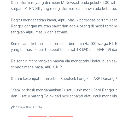
Dari informasi yang dihimpun M-News.id, pada pukul 01.00 wi
satpam PTPN XIII yang menginformasikan bahwa ada beberapa
Begitu mendapatkan kabar, Aiptu Maslik bergegas bertemu sa
Ranger dengan muatan sawit dan ada 4 orang di mobil tersebut
tangkap Aiptu maslik dan satpam.
Kemudian diketahui supir tersebut bernama Ba (38) warga RT 13
yang berhasil kabur tersebut berinisial TR (24) dan MAB (19) d
Ba sendiri menerangkan bahwa dia mengetahui kalau buah sawi
sebagaimana pasal 480 KUHP.
Dalam kesempatan tersebut, Kapolsek Long kali AKP Danang Ar
“Kami berhasil mengamankan 1 ( satu) unit mobil Ford Ranger
dan 1 (satu) batang Tojok dari besi sebagai alat untuk menaikk
Share this Article