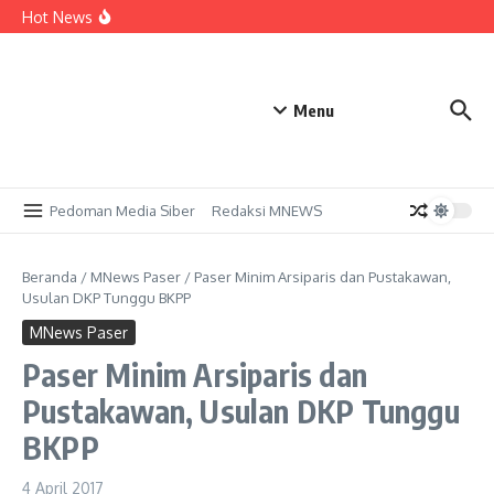
Lewati ke konten
Paser Bersiap Mendunia! Ratusan Atlet dari 5 Negara
Hot News
Siap Bertarung, Bupati: Jangan Sampai Mereka Kapok
Datang ke Sini
NISN Luar Daerah dan Berkas Tidak Valid Jadi Kendala
Utama SPMB SMKN 1 Tanah Grogot, Orang Tua Diminta
Bersiap
Demi Naik Kelas, 101 Pekebun Sawit Paser Antusias
Menu
Kuasai Sertifikasi ISPO​
Pedoman Media Siber
Redaksi MNEWS
Beranda
/
MNews Paser
/
Paser Minim Arsiparis dan Pustakawan,
Usulan DKP Tunggu BKPP
MNews Paser
Paser Minim Arsiparis dan
Pustakawan, Usulan DKP Tunggu
BKPP
4 April 2017