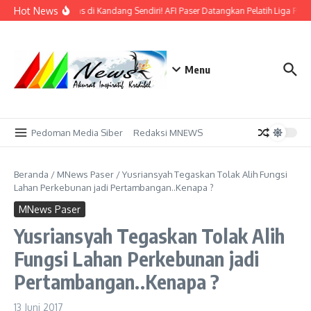
Lewati ke konten
Hot News
Bidik Emas di Kandang Sendiri! AFI Paser Datangkan Pelatih Liga Prof
Menu
Pedoman Media Siber
Redaksi MNEWS
Beranda
/
MNews Paser
/
Yusriansyah Tegaskan Tolak Alih Fungsi
Lahan Perkebunan jadi Pertambangan..Kenapa ?
MNews Paser
Yusriansyah Tegaskan Tolak Alih
Fungsi Lahan Perkebunan jadi
Pertambangan..Kenapa ?
13 Juni 2017