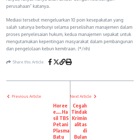
perusahaan” katanya.
Mediasi tersebut mengeluarkan 10 poin kesepakatan yang
salah satunya berbunyi selama perselisihan manajemen dalam
proses penyelesaian hukum, kedua manajemen sepakat untuk
mengutamakan kepentingan masyarakat dalam pembangunan
dan pengelolaan kebun kemitraan. (*/rih)
Share this Article
Previous Article
Next Article
Horee
Cegah
e….Ha
Tindak
sil TBS
Krimin
Petani
alitas
Plasma
di
Batu
Bulan