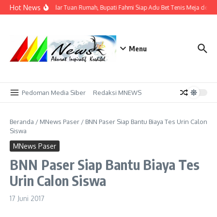
Lewati ke konten
Hot News
Tak Sekadar Tuan Rumah, Bupati Fahmi Siap Adu Bet Tenis Meja denga
Menu
Pedoman Media Siber
Redaksi MNEWS
Beranda
/
MNews Paser
/
BNN Paser Siap Bantu Biaya Tes Urin Calon
Siswa
MNews Paser
BNN Paser Siap Bantu Biaya Tes
Urin Calon Siswa
17 Juni 2017