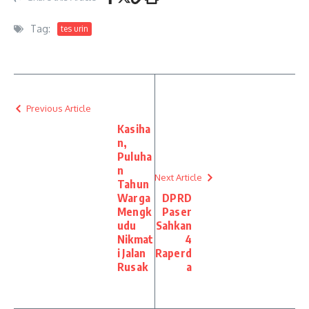
Tag:
tes urin
Previous Article
Kasiha
n,
Puluha
n
Next Article
Tahun
Warga
DPRD
Mengk
Paser
udu
Sahkan
Nikmat
4
i Jalan
Raperd
Rusak
a