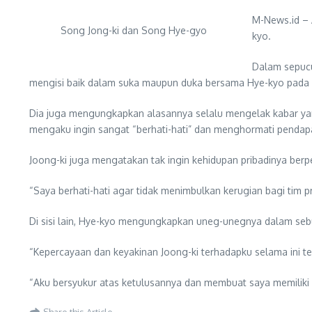
M-News.id – 
Song Jong-ki dan Song Hye-gyo
kyo.
Dalam sepucu
mengisi baik dalam suka maupun duka bersama Hye-kyo pada ak
Dia juga mengungkapkan alasannya selalu mengelak kabar ya
mengaku ingin sangat “berhati-hati” dan menghormati pendapa
Joong-ki juga mengatakan tak ingin kehidupan pribadinya berpe
“Saya berhati-hati agar tidak menimbulkan kerugian bagi tim p
Di sisi lain, Hye-kyo mengungkapkan uneg-unegnya dalam seb
“Kepercayaan dan keyakinan Joong-ki terhadapku selama ini t
“Aku bersyukur atas ketulusannya dan membuat saya memiliki k
Share this Article