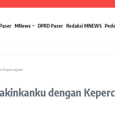
ap Bertarung, Bupati: Jangan Sampai Mereka Kapok Datang ke Sini
 Utama SPMB SMKN 1 Tanah Grogot, Orang Tua Diminta Bersiap
Sertifikasi ISPO​
Paser
MNews
DPRD Paser
Redaksi MNEWS
Pedo
an Kepercayaan
yakinkanku dengan Keper