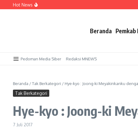
Lewati ke konten
Hot News
Paser Bersiap Mendunia! Ratusan Atlet dari 5 Negara Si
NISN Luar Daerah dan Berkas Tidak Valid Jadi Kendala
Demi Naik Kelas, 101 Pekebun Sawit Paser Antusias Kuasai 
Beranda
Pemkab 
Pedoman Media Siber
Redaksi MNEWS
Beranda
/
Tak Berkategori
/
Hye-kyo : Joong-ki Meyakinkanku deng
Tak Berkategori
Hye-kyo : Joong-ki Me
7 Juli 2017