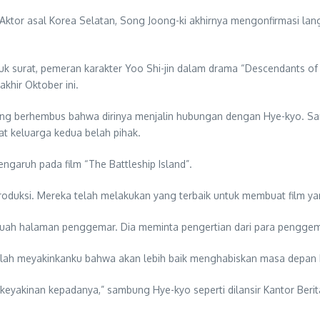
Aktor asal Korea Selatan, Song Joong-ki akhirnya mengonfirmasi la
k surat, pemeran karakter Yoo Shi-jin dalam drama “Descendants of 
hir Oktober ini.
ng berhembus bahwa dirinya menjalin hubungan dengan Hye-kyo. Sa
t keluarga kedua belah pihak.
ngaruh pada film “The Battleship Island”.
roduksi. Mereka telah melakukan yang terbaik untuk membuat film yang
uah halaman penggemar. Dia meminta pengertian dari para penggema
elah meyakinkanku bahwa akan lebih baik menghabiskan masa depan b
eyakinan kepadanya,” sambung Hye-kyo seperti dilansir Kantor Berit