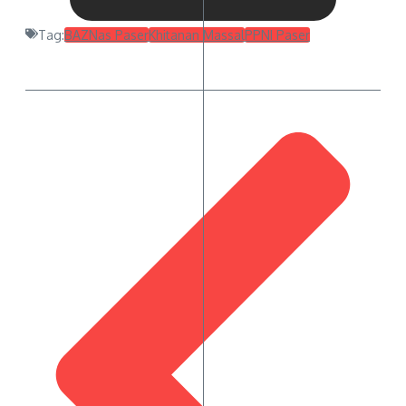
Tag:
BAZNas Paser
Khitanan Massal
PPNI Paser