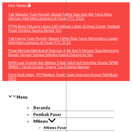
Lewati
Hot News
ke
Tak Sekadar Tuan Rumah, Bupati Fahmi Siap Adu Bet Tenis Meja
konten
dengan Atlet Mancanegara di Paser ITTC 2026
PTPN Buka Peluang Lepas 240 Hektare Lahan di Desa Damit, Pemkab
Paser Diminta Segera Bentuk Tim
Tak Hanya Tuan Rumah, Bupati Fahmi Siap Turun Bertanding Lawan
Atlet Mancanegara di Paser ITTC 2026
Paser Bersiap Mendunia! Ratusan Atlet dari 5 Negara Siap Bertarung,
Bupati: Jangan Sampai Mereka Kapok Datang ke Sini
NISN Luar Daerah dan Berkas Tidak Valid Jadi Kendala Utama SPMB
SMKN 1 Tanah Grogot, Orang Tua Diminta Bersiap
Demi Naik Kelas, 101 Pekebun Sawit Paser Antusias Kuasai Sertifikasi
ISPO​
Menu
Beranda
Pemkab Paser
MNews
MNews Paser