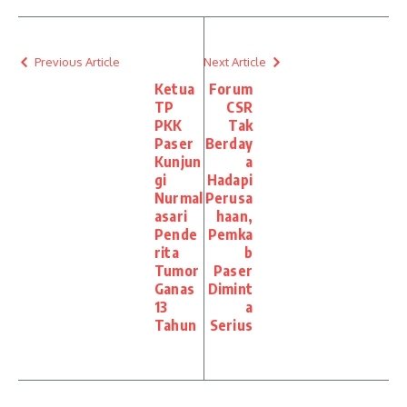
Previous Article
Next Article
Ketua
Forum
TP
CSR
PKK
Tak
Paser
Berday
Kunjun
a
gi
Hadapi
Nurmal
Perusa
asari
haan,
Pende
Pemka
rita
b
Tumor
Paser
Ganas
Dimint
13
a
Tahun
Serius