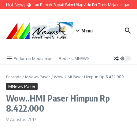
Lewati ke konten
Hot News
Tak Sekadar Tuan Rumah, Bupati Fahmi Siap Adu Bet Tenis Meja dengan Atl
Menu
Pedoman Media Siber
Redaksi MNEWS
Beranda
/
MNews Paser
/
Wow..HMI Paser Himpun Rp 8.422.000
MNews Paser
Wow..HMI Paser Himpun Rp
8.422.000
9 Agustus 2017