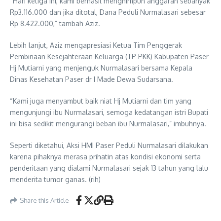
“Hari ketiga ini, kami berhasil menghimpun anggaran sebanyak
Rp3.116.000 dan jika ditotal, Dana Peduli Nurmalasari sebesar
Rp 8.422.000,” tambah Aziz.
Lebih lanjut, Aziz mengapresiasi Ketua Tim Penggerak
Pembinaan Kesejahteraan Keluarga (TP PKK) Kabupaten Paser
Hj Mutiarni yang menjenguk Nurmalasari bersama Kepala
Dinas Kesehatan Paser dr I Made Dewa Sudarsana.
“Kami juga menyambut baik niat Hj Mutiarni dan tim yang
mengunjungi ibu Nurmalasari, semoga kedatangan istri Bupati
ini bisa sedikit mengurangi beban ibu Nurmalasari,” imbuhnya.
Seperti diketahui, Aksi HMI Paser Peduli Nurmalasari dilakukan
karena pihaknya merasa prihatin atas kondisi ekonomi serta
penderitaan yang dialami Nurmalasari sejak 13 tahun yang lalu
menderita tumor ganas. (rih)
Share this Article