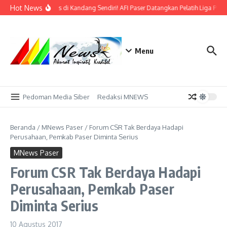
Lewati ke konten
Hot News
Bidik Emas di Kandang Sendiri! AFI Paser Datangkan Pelatih Liga Prof
Menu
Pedoman Media Siber
Redaksi MNEWS
Beranda
/
MNews Paser
/
Forum CSR Tak Berdaya Hadapi
Perusahaan, Pemkab Paser Diminta Serius
MNews Paser
Forum CSR Tak Berdaya Hadapi
Perusahaan, Pemkab Paser
Diminta Serius
10 Agustus 2017