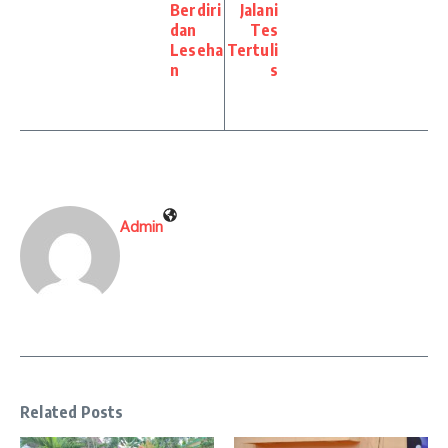
Berdiri
Jalani
dan
Tes
Leseha
Tertuli
n
s
Admin
Related Posts