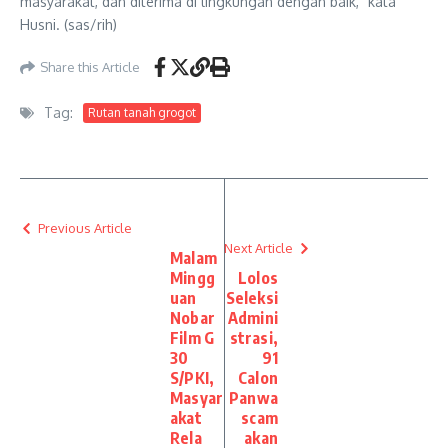
masyarakat, dan diterima di lingkungan dengan baik,” kata
Husni. (sas/rih)
Share this Article
Tag:
Rutan tanah grogot
Previous Article
Next Article
Malam
Mingg
Lolos
uan
Seleksi
Nobar
Admini
Film G
strasi,
30
91
S/PKI,
Calon
Masyar
Panwa
akat
scam
Rela
akan