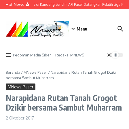
Lewati ke konten
Hot News
Bidik Emas di Kandang Sendiri! AFI Paser Datangkan Pelatih Liga Prof
Menu
Pedoman Media Siber
Redaksi MNEWS
Beranda
/
MNews Paser
/
Narapidana Rutan Tanah Grogot Dzikir
bersama Sambut Muharram
MNews Paser
Narapidana Rutan Tanah Grogot
Dzikir bersama Sambut Muharram
2 Oktober 2017