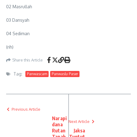
02 Masrullah
03 Dansyah
04 Sediman
(rih)
Share this Article
Tag:
Panwascam
Panwaslu Paser
Previous Article
Narapi
Next Article
dana
Rutan
Jaksa
Tanah
Tuntut