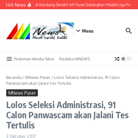
Lewati ke konten
Hot News
Bidik Emas di Kandang Sendiri! AFI Paser Datangkan Pelatih Liga Profesi
Menu
Pedoman Media Siber
Redaksi MNEWS
Beranda
/
MNews Paser
/
Lolos Seleksi Administrasi, 91 Calon
Panwascam akan Jalani Tes Tertulis
MNews Paser
Lolos Seleksi Administrasi, 91
Calon Panwascam akan Jalani Tes
Tertulis
3 Oktober 2017