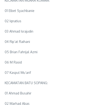
KECAMATAN MUARA KOMAM:
01 Elbet Syachbanie
02 Iqnatius
03 Ahmad Israjudin
04 Rip’at Raihani
05 Brian Fahrijal Azmi
06 M Rasid
07 Kaspul Mu’arif
KECAMATAN BATU SOPANG:
01 Ahmad Busahir
02 Marhad Abas