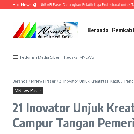
Lewati ke konten
Hot News
Emas di Kandang Sendiri! AFI Paser Datangkan Pelatih Liga Profesional untuk Takl
Beranda
Pemkab 
Pedoman Media Siber
Redaksi MNEWS
Beranda
/
MNews Paser
/
21 Inovator Unjuk Kreatifitas, Katsul :
MNews Paser
21 Inovator Unjuk Krea
Campur Tangan Pemer