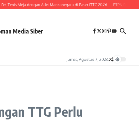
t Tenis Meja dengan Atlet Mancanegara di Paser ITTC 2026
PTPN Buka Peluang
man Media Siber
Jumat, Agustus 7, 2026
angan TTG Perlu