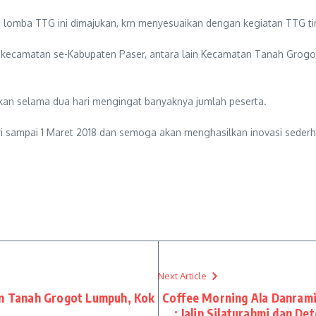
omba TTG ini dimajukan, krn menyesuaikan dengan kegiatan TTG tin
dari kecamatan se-Kabupaten Paser, antara lain Kecamatan Tanah Grogo
kan selama dua hari mengingat banyaknya jumlah peserta.
i sampai 1 Maret 2018 dan semoga akan menghasilkan inovasi sederha
Next Article
an Tanah Grogot Lumpuh, Kok
Coffee Morning Ala Danram
: Jalin Silaturahmi dan D