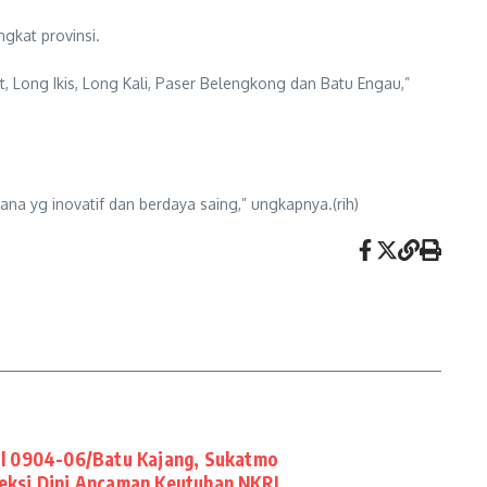
gkat provinsi.
t, Long Ikis, Long Kali, Paser Belengkong dan Batu Engau,”
na yg inovatif dan berdaya saing,” ungkapnya.(rih)
il 0904-06/Batu Kajang, Sukatmo
eteksi Dini Ancaman Keutuhan NKRI