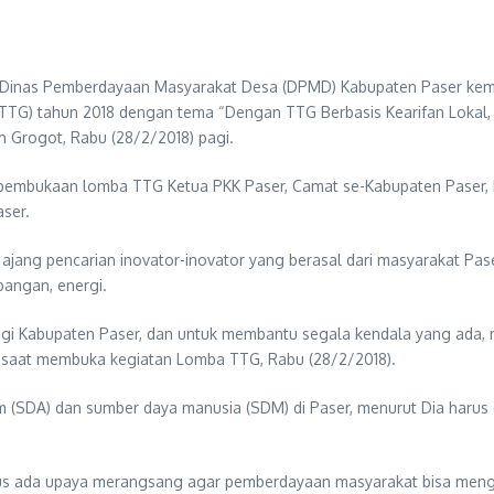
 Dinas Pemberdayaan Masyarakat Desa (DPMD) Kabupaten Paser kem
TTG) tahun 2018 dengan tema “Dengan TTG Berbasis Kearifan Lokal, 
 Grogot, Rabu (28/2/2018) pagi.
pembukaan lomba TTG Ketua PKK Paser, Camat se-Kabupaten Paser, 
ser.
ng pencarian inovator-inovator yang berasal dari masyarakat Paser 
pangan, energi.
gi Kabupaten Paser, dan untuk membantu segala kendala yang ada, 
 saat membuka kegiatan Lomba TTG, Rabu (28/2/2018).
DA) dan sumber daya manusia (SDM) di Paser, menurut Dia harus d
us ada upaya merangsang agar pemberdayaan masyarakat bisa mengar