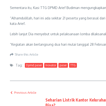
Sementara itu, Kasi TTG DPMD Arief Budiman mengungkapkan l
“Alhamdulillah, hari ini ada sekitar 21 peserta yang berasal 
kata Arief.
Lebih lanjut Dia menyebut untuk pelaksanaan lomba dilaksana
“Kegiatan akan berlangsung dua hari mulai tanggal 28 Februar
Share this Article
Tag:
Dpmd paser
Inovator
paser
TTG
Previous Article
Seharian Listrik Kantor Kelurah
Bisa?