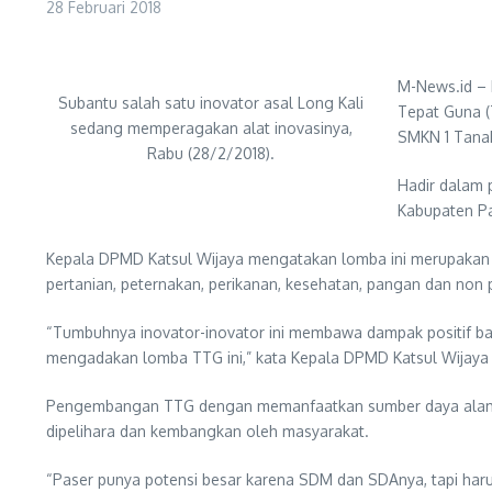
28 Februari 2018
M-News.id –
Subantu salah satu inovator asal Long Kali
Tepat Guna (
sedang memperagakan alat inovasinya,
SMKN 1 Tanah
Rabu (28/2/2018).
Hadir dalam 
Kabupaten Pa
Kepala DPMD Katsul Wijaya mengatakan lomba ini merupakan aja
pertanian, peternakan, perikanan, kesehatan, pangan dan non 
“Tumbuhnya inovator-inovator ini membawa dampak positif ba
mengadakan lomba TTG ini,” kata Kepala DPMD Katsul Wijaya
Pengembangan TTG dengan memanfaatkan sumber daya alam (S
dipelihara dan kembangkan oleh masyarakat.
“Paser punya potensi besar karena SDM dan SDAnya, tapi har