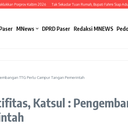
ukkan Porprov Kaltim 2026
Tak Sekadar Tuan Rumah, Bupati Fahmi Siap Adu Be
Paser
MNews
DPRD Paser
Redaksi MNEWS
Pedo
 Pengembangan TTG Perlu Campur Tangan Pemerintah
tifitas, Katsul : Pengemb
intah