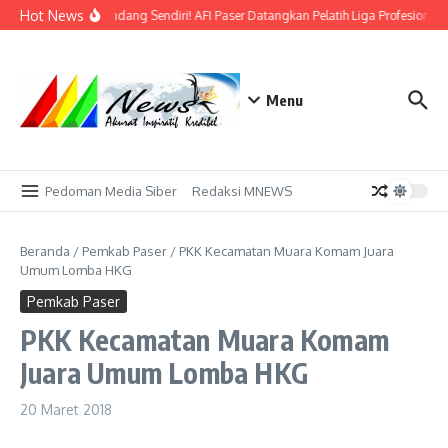
Lewati ke konten
Hot News
Bidik Emas di Kandang Sendiri! AFI Paser Datangkan Pelatih Liga Profesional 
Menu
Pedoman Media Siber
Redaksi MNEWS
Beranda
/
Pemkab Paser
/
PKK Kecamatan Muara Komam Juara
Umum Lomba HKG
Pemkab Paser
PKK Kecamatan Muara Komam
Juara Umum Lomba HKG
20 Maret 2018