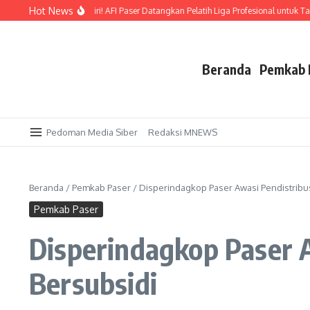
Lewati ke konten
Hot News
Emas di Kandang Sendiri! AFI Paser Datangkan Pelatih Liga Profesional untuk Tak
Beranda
Pemkab 
Pedoman Media Siber
Redaksi MNEWS
Beranda
/
Pemkab Paser
/
Disperindagkop Paser Awasi Pendistribu
Pemkab Paser
Disperindagkop Paser 
Bersubsidi