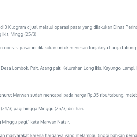
i 3 Kilogram dijual melalui operasi pasar yang dilakukan Dinas Per
Ikis, Mingg (25/3).
operasi pasar ini dilakukan untuk menekan lonjaknya harga tabung 
di Desa Lombok, Pait, Atang pait, Kelurahan Long Ikis, Kayungo, Lamp
enurut Marwan sudah mencapai pada harga Rp.35 ribu/tabung, melebih
(24/3) pagi hingga Minggu (25/3) dini hari.
g Minggu pagi,” kata Marwan Natsir.
luhan masyarakat karena harganya yang melampau tinggi bahkan pern