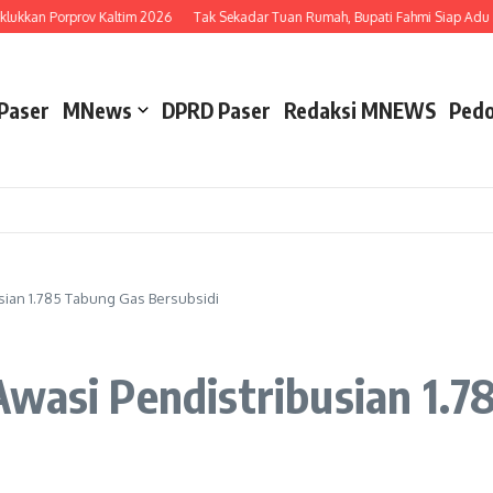
lukkan Porprov Kaltim 2026
Tak Sekadar Tuan Rumah, Bupati Fahmi Siap Adu Be
Paser
MNews
DPRD Paser
Redaksi MNEWS
Pedo
sian 1.785 Tabung Gas Bersubsidi
Awasi Pendistribusian 1.7