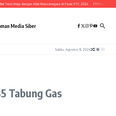
t Tenis Meja dengan Atlet Mancanegara di Paser ITTC 2026
PTPN Buka Peluan
man Media Siber
Sabtu, Agustus 8, 2026
85 Tabung Gas