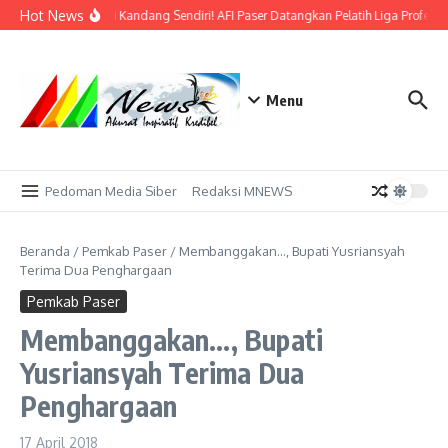
Lewati ke konten
Hot News
Bidik Emas di Kandang Sendiri! AFI Paser Datangkan Pelatih Liga Profesio
Menu
Pedoman Media Siber
Redaksi MNEWS
Beranda
/
Pemkab Paser
/
Membanggakan…, Bupati Yusriansyah
Terima Dua Penghargaan
Pemkab Paser
Membanggakan…, Bupati
Yusriansyah Terima Dua
Penghargaan
17 April 2018