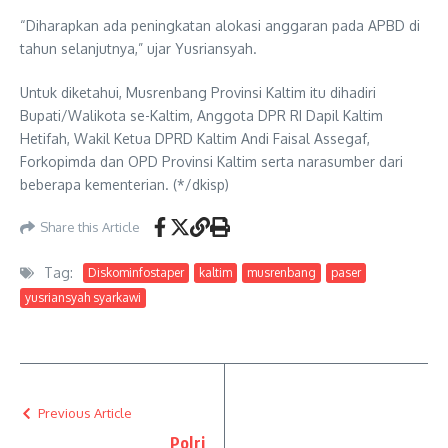
“Diharapkan ada peningkatan alokasi anggaran pada APBD di
tahun selanjutnya,” ujar Yusriansyah.
Untuk diketahui, Musrenbang Provinsi Kaltim itu dihadiri
Bupati/Walikota se-Kaltim, Anggota DPR RI Dapil Kaltim
Hetifah, Wakil Ketua DPRD Kaltim Andi Faisal Assegaf,
Forkopimda dan OPD Provinsi Kaltim serta narasumber dari
beberapa kementerian. (*/dkisp)
Share this Article
Tag:
Diskominfostaper
kaltim
musrenbang
paser
yusriansyah syarkawi
Previous Article
Polri