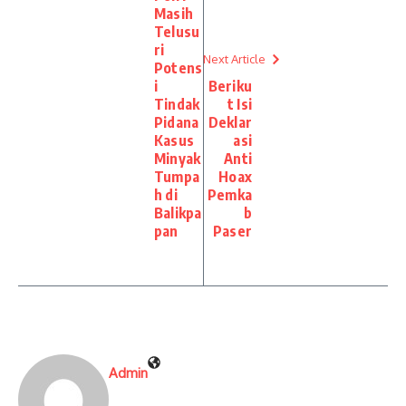
Masih
Telusu
ri
Next Article
Potens
i
Beriku
Tindak
t Isi
Pidana
Deklar
Kasus
asi
Minyak
Anti
Tumpa
Hoax
h di
Pemka
Balikpa
b
pan
Paser
Admin