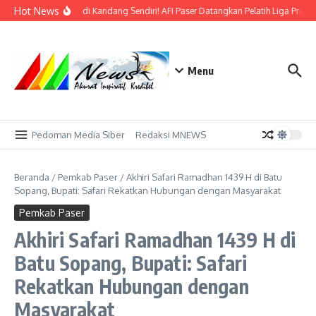
Lewati ke konten
Hot News
Bidik Emas di Kandang Sendiri! AFI Paser Datangkan Pelatih Liga Profes
Menu
Pedoman Media Siber
Redaksi MNEWS
Beranda
/
Pemkab Paser
/
Akhiri Safari Ramadhan 1439 H di Batu
Sopang, Bupati: Safari Rekatkan Hubungan dengan Masyarakat
Pemkab Paser
Akhiri Safari Ramadhan 1439 H di
Batu Sopang, Bupati: Safari
Rekatkan Hubungan dengan
Masyarakat