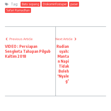
Tag:
Batu sopang
Diskominfostaper
paser
Safari Ramadhan
Previous Article
Next Article
VIDEO : Persiapan
Rudian
Sengketa Tahapan Pilgub
syah:
Kaltim 2018
Manta
n Napi
Tidak
Boleh
‘Nyale
g’