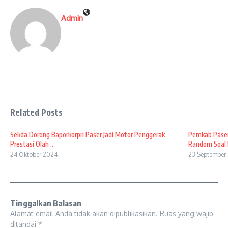
Admin
Related Posts
Sekda Dorong Baporkorpri Paser Jadi Motor Penggerak
Pemkab Paser
Prestasi Olah ...
Random Soal B
24 Oktober 2024
23 September
Tinggalkan Balasan
Alamat email Anda tidak akan dipublikasikan.
Ruas yang wajib
ditandai
*