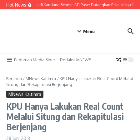
Lewati ke konten
Hot News
Bidik Emas di Kandang Sendiri! AFI Paser Datangkan Pelatih Liga Profe
Menu
Pedoman Media Siber
Redaksi MNEWS
Beranda
/
MNews Kaltimra
/
KPU Hanya Lakukan Real Count Melalui
Situng dan Rekapitulasi Berjenjang
MNews Kaltimra
KPU Hanya Lakukan Real Count
Melalui Situng dan Rekapitulasi
Berjenjang
28 Juni 2018