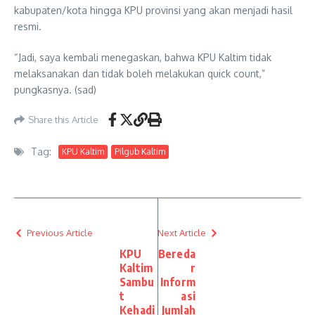
kabupaten/kota hingga KPU provinsi yang akan menjadi hasil
resmi.
“Jadi, saya kembali menegaskan, bahwa KPU Kaltim tidak
melaksanakan dan tidak boleh melakukan quick count,”
pungkasnya. (sad)
Share this Article
Tag:
KPU Kaltim
Pilgub Kaltim
Previous Article
Next Article
KPU
Bereda
Kaltim
r
Sambu
Inform
t
asi
Kehadi
Jumlah