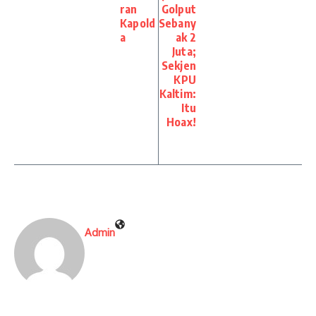
ran
Golput
Kapold
Sebany
a
ak 2
Juta;
Sekjen
KPU
Kaltim:
Itu
Hoax!
Admin