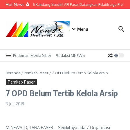
Lewati ke konten
Hot News
Bidik Emas di Kandang Sendiri! AFI Paser Datangkan Pelatih Liga Profesi
Menu
Pedoman Media Siber
Redaksi MNEWS
Beranda
/
Pemkab Paser
/
7 OPD Belum Tertib Kelola Arsip
Pemkab Paser
7 OPD Belum Tertib Kelola Arsip
3 Juli 2018
M-NEWS.ID, TANA PASER – Sedikitnya ada 7 Organisasi