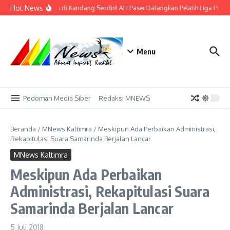
Lewati ke konten
Hot News
Bidik Emas di Kandang Sendiri! AFI Paser Datangkan Pelatih Liga Profe
Menu
Pedoman Media Siber
Redaksi MNEWS
Beranda
/
MNews Kaltimra
/
Meskipun Ada Perbaikan Administrasi,
Rekapitulasi Suara Samarinda Berjalan Lancar
MNews Kaltimra
Meskipun Ada Perbaikan
Administrasi, Rekapitulasi Suara
Samarinda Berjalan Lancar
5 Juli 2018