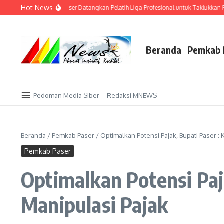
Lewati ke konten
Hot News
Kandang Sendiri! AFI Paser Datangkan Pelatih Liga Profesional untuk Taklukkan Po
Beranda
Pemkab 
Pedoman Media Siber
Redaksi MNEWS
Beranda
/
Pemkab Paser
/
Optimalkan Potensi Pajak, Bupati Paser : 
Pemkab Paser
Optimalkan Potensi Paja
Manipulasi Pajak