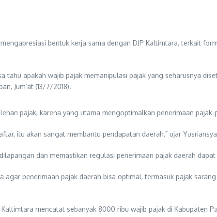
engapresiasi bentuk kerja sama dengan DJP Kaltimtara, terkait form
isa tahu apakah wajib pajak memanipulasi pajak yang seharusnya diset
n, Jum’at (13/7/2018).
lehan pajak, karena yang utama mengoptimalkan penerimaan pajak-p
rdaftar, itu akan sangat membantu pendapatan daerah,” ujar Yusriansya
dilapangan dan memastikan regulasi penerimaan pajak daerah dapat 
na agar penerimaan pajak daerah bisa optimal, termasuk pajak sarang 
JP) Kaltimtara mencatat sebanyak 8000 ribu wajib pajak di Kabupaten