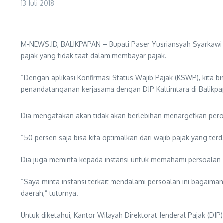
13 Juli 2018
M-NEWS.ID, BALIKPAPAN – Bupati Paser Yusriansyah Syarkawi m
pajak yang tidak taat dalam membayar pajak.
“Dengan aplikasi Konfirmasi Status Wajib Pajak (KSWP), kita b
penandatanganan kerjasama dengan DJP Kaltimtara di Balikpapa
Dia mengatakan akan tidak akan berlebihan menargetkan pero
“50 persen saja bisa kita optimalkan dari wajib pajak yang te
Dia juga meminta kepada instansi untuk memahami persoalan 
“Saya minta instansi terkait mendalami persoalan ini bagaima
daerah,” tuturnya.
Untuk diketahui, Kantor Wilayah Direktorat Jenderal Pajak (D