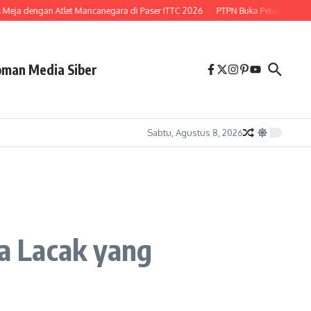
Meja dengan Atlet Mancanegara di Paser ITTC 2026
PTPN Buka Peluang Lepas 2
man Media Siber
Sabtu, Agustus 8, 2026
sa Lacak yang