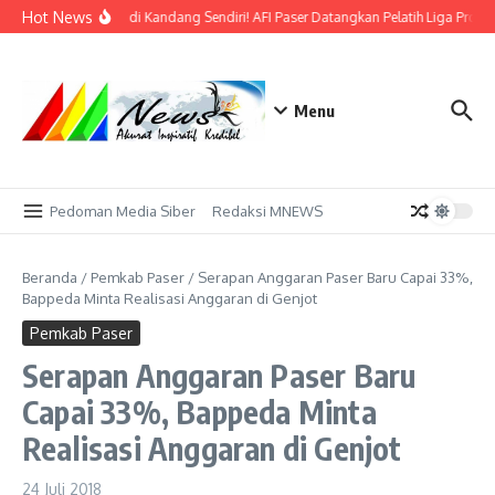
Lewati ke konten
Hot News
Bidik Emas di Kandang Sendiri! AFI Paser Datangkan Pelatih Liga Profes
Menu
Pedoman Media Siber
Redaksi MNEWS
Beranda
/
Pemkab Paser
/
Serapan Anggaran Paser Baru Capai 33%,
Bappeda Minta Realisasi Anggaran di Genjot
Pemkab Paser
Serapan Anggaran Paser Baru
Capai 33%, Bappeda Minta
Realisasi Anggaran di Genjot
24 Juli 2018