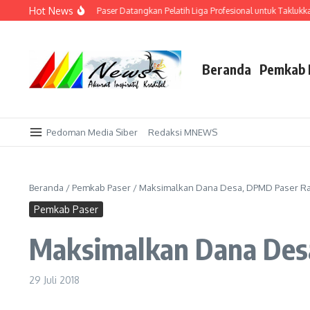
Lewati ke konten
Hot News
i Kandang Sendiri! AFI Paser Datangkan Pelatih Liga Profesional untuk Taklukkan
Beranda
Pemkab 
Pedoman Media Siber
Redaksi MNEWS
Beranda
/
Pemkab Paser
/
Maksimalkan Dana Desa, DPMD Paser Ra
Pemkab Paser
Maksimalkan Dana Des
29 Juli 2018