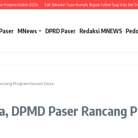
 Porprov Kaltim 2026
Tak Sekadar Tuan Rumah, Bupati Fahmi Siap Adu Bet Teni
Paser
MNews
DPRD Paser
Redaksi MNEWS
Pedo
ncang Program Inovasi Desa
a, DPMD Paser Rancang P