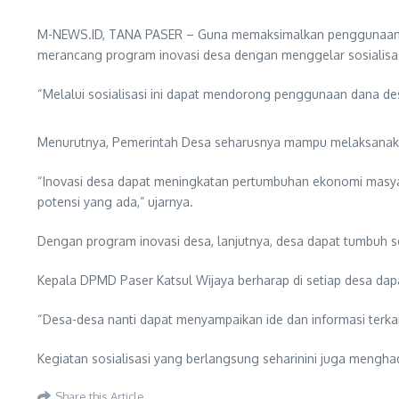
M-NEWS.ID, TANA PASER – Guna memaksimalkan penggunaan D
merancang program inovasi desa dengan menggelar sosialisas
“Melalui sosialisasi ini dapat mendorong penggunaan dana des
Menurutnya, Pemerintah Desa seharusnya mampu melaksanaka
“Inovasi desa dapat meningkatan pertumbuhan ekonomi masya
potensi yang ada,” ujarnya.
Dengan program inovasi desa, lanjutnya, desa dapat tumbuh s
Kepala DPMD Paser Katsul Wijaya berharap di setiap desa dapa
“Desa-desa nanti dapat menyampaikan ide dan informasi terkai
Kegiatan sosialisasi yang berlangsung seharinini juga menghad
Share this Article