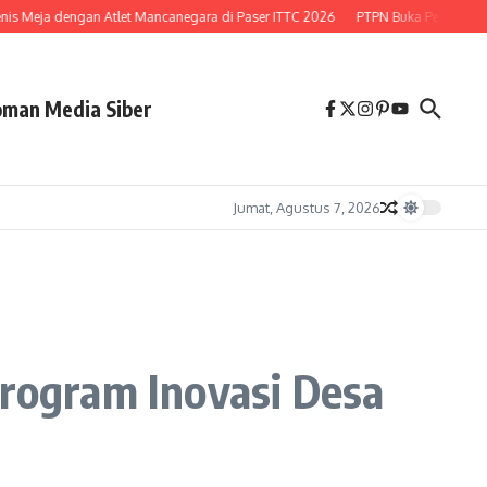
s Meja dengan Atlet Mancanegara di Paser ITTC 2026
PTPN Buka Peluang Lepa
man Media Siber
Jumat, Agustus 7, 2026
rogram Inovasi Desa