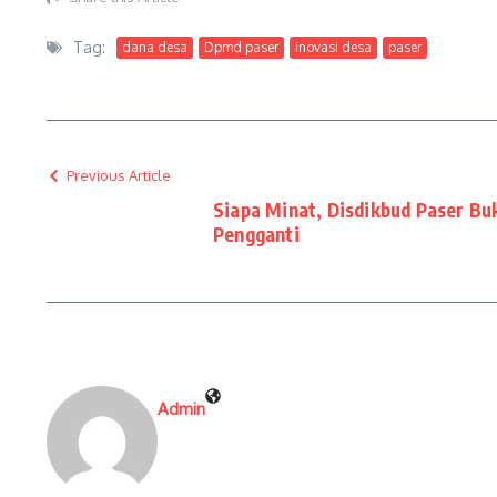
Tag:
dana desa
Dpmd paser
inovasi desa
paser
Previous Article
Siapa Minat, Disdikbud Paser B
Pengganti
Admin