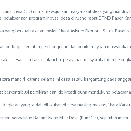
ana Desa (DD) untuk mewujudkan masyarakat desa yang mandiri, 
i pelaksanaan program inovasi desa di ruang rapat DPMD Paser, Kam
a yang berkualitas dan efisien,” kata Asisten Ekonomi Setda Paser K
n berbagai kegiatan pembangunan dan pemberdayaan masyarakat de
rakat desa. Terutama dalam hal pelayanan masyarakat dan peningk
ecara mandiri, karena selama ini desa selalu bergantung pada angga
t berkontribusi pemikiran dan ide kreatif guna mendukung pelaksana
t kegiatan yang sudah dilakukan di desa masing-masing,” kata Katsul
irkan perwakilan Badan Usaha Milik Desa (BumDes), sejumlah instansi 