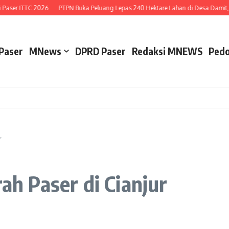
aser ITTC 2026
PTPN Buka Peluang Lepas 240 Hektare Lahan di Desa Damit, P
Paser
MNews
DPRD Paser
Redaksi MNEWS
Pedo
r
rah Paser di Cianjur