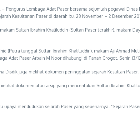
– Pengurus Lembaga Adat Paser bersama sejumlah pegawai Dinas P
ejarah Kesultanan Paser di daerah itu, 28 November – 2 Desember 20
kam Sultan Ibrahim Khaliluddin (Sultan Paser terakhir), makam Dayan
id (Putra tunggal Sultan Ibrahim Khaliluddin), makam Aji Ahmad Muli
aga Adat Paser Arbain M Noor dihubungi di Tanah Grogot, Senin (3/12
ma Disdik juga melihat dokumen peninggalan sejarah Kesultan Paser.
lihat dokumen atau arsip yang menceritakan Sultan Ibrahim Khaliludi
tu upaya mendudukan sejarah Paser yang sebenarnya. “Sejarah Paser 