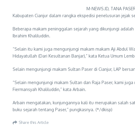
M-NEWS.ID, TANA PASER 
Kabupaten Cianjur dalam rangka ekspedisi penelusuran jejak s
Beberapa makam peninggalan sejarah yang dikunjungi adalah ma
Ibrahim Khaliluddin.
“Selain itu kami juga mengunjungi makam makam Aji Abdul Wah
Hidayatullah (Dari Kesultanan Banjar),” kata Ketua Umum Lemb
Selain mengunjungi makam Sultan Paser di Cianjur, LAP bersa
“Selain mengunjungi makam Sultan dan Raja Paser, kami juga me
Fiermansyah Khaliluddin,” kata Arbain.
Arbain mengatakan, kunjungannya kali itu merupakan salah sa
buku sejarah tentang Paser,” pungkasnya. (*/dkisp)
Share this Article