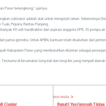
an Paser belengkong,” ujarnya.
dangkan cultivator adalah alat untuk mengolah lahan. Sebelumnya Di
i Tuak, Pepara, Rantau Panjang.
banyak 69 unit handtraktor dari aspirasi anggota DPR, 35 pompa air d
dari partai gerindra. Untuk APBN, bantuan telah disalurkan dari perten
ayah Kabupaten Paser yang membutuhkan Alsintan sebagai penunjang 
lat. Terutama di kecamatan long kali dan long ikis yang menjadi daera
Next Article
di Cianjur
Bupati Yusriansyah Tinjau