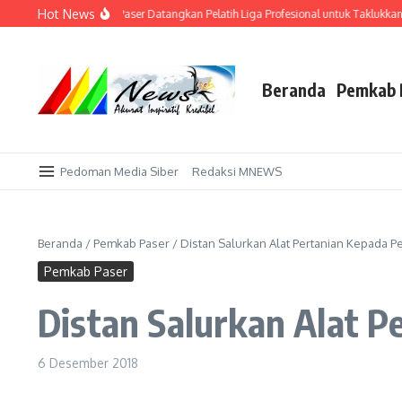
Lewati ke konten
Hot News
Kandang Sendiri! AFI Paser Datangkan Pelatih Liga Profesional untuk Taklukkan P
Beranda
Pemkab 
Pedoman Media Siber
Redaksi MNEWS
Beranda
/
Pemkab Paser
/
Distan Salurkan Alat Pertanian Kepada Pe
Pemkab Paser
Distan Salurkan Alat P
6 Desember 2018