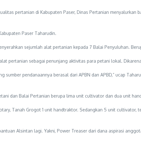
itas pertanian di Kabupaten Paser, Dinas Pertanian menyalurkan ba
 Kabupaten Paser Taharudin.
enyerahkan sejumlah alat pertanian kepada 7 Balai Penyuluhan. Berup
at pertanian sebagai penunjang aktivitas para petani lokal. Dikaren
ng sumber pendanaannya berasal dari APBN dan APBD,” ucap Taharudi
tani dan Balai Pertanian berupa lima unit cultivator dan dua unit hand
otary, Tanah Grogot 1 unit handtraktor. Sedangkan 5 unit cultivator, 
antuan Alsintan lagi. Yakni, Power Treaser dari dana aspirasi anggo