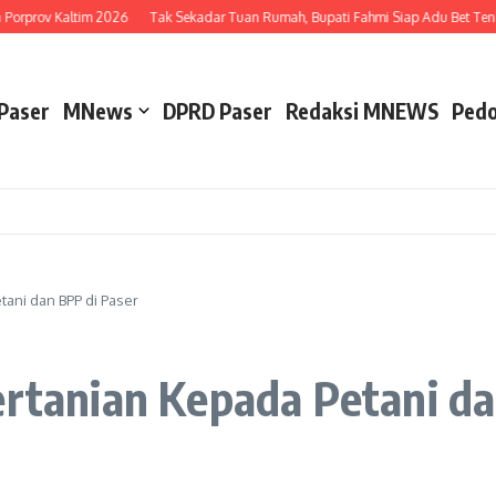
orprov Kaltim 2026
Tak Sekadar Tuan Rumah, Bupati Fahmi Siap Adu Bet Tenis
Paser
MNews
DPRD Paser
Redaksi MNEWS
Pedo
tani dan BPP di Paser
ertanian Kepada Petani da