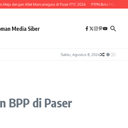
 Meja dengan Atlet Mancanegara di Paser ITTC 2026
PTPN Buka Peluang Lepas 
man Media Siber
Sabtu, Agustus 8, 2026
n BPP di Paser