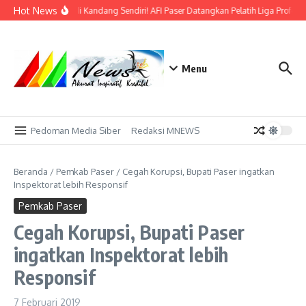
Lewati ke konten
Hot News
Bidik Emas di Kandang Sendiri! AFI Paser Datangkan Pelatih Liga Profesi
Menu
Pedoman Media Siber
Redaksi MNEWS
Beranda
/
Pemkab Paser
/
Cegah Korupsi, Bupati Paser ingatkan
Inspektorat lebih Responsif
Pemkab Paser
Cegah Korupsi, Bupati Paser
ingatkan Inspektorat lebih
Responsif
7 Februari 2019