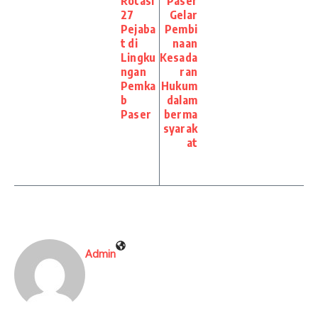
Rotasi
Paser
27
Gelar
Pejaba
Pembi
t di
naan
Lingku
Kesada
ngan
ran
Pemka
Hukum
b
dalam
Paser
berma
syarak
at
Admin