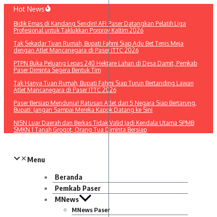
Lewati
Hot News
ke
Bidik Emas di Kandang Sendiri! AFI Paser Datangkan Pelatih Liga
konten
Profesional untuk Taklukkan Porprov Kaltim 2026
Tak Sekadar Tuan Rumah, Bupati Fahmi Siap Adu Bet Tenis Meja
dengan Atlet Mancanegara di Paser ITTC 2026
PTPN Buka Peluang Lepas 240 Hektare Lahan di Desa Damit, Pemkab
Paser Diminta Segera Bentuk Tim
Tak Hanya Tuan Rumah, Bupati Fahmi Siap Turun Bertanding Lawan
Atlet Mancanegara di Paser ITTC 2026
Paser Bersiap Mendunia! Ratusan Atlet dari 5 Negara Siap Bertarung,
Bupati: Jangan Sampai Mereka Kapok Datang ke Sini
NISN Luar Daerah dan Berkas Tidak Valid Jadi Kendala Utama SPMB
SMKN 1 Tanah Grogot, Orang Tua Diminta Bersiap
Menu
Beranda
Pemkab Paser
MNews
MNews Paser