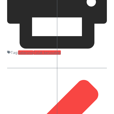
Tag:
Selerong
Tolak kerusuhan