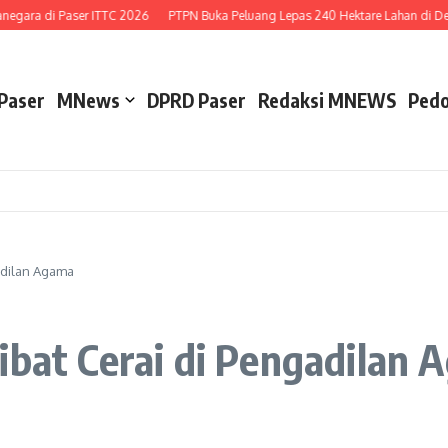
ara di Paser ITTC 2026
PTPN Buka Peluang Lepas 240 Hektare Lahan di Desa 
Paser
MNews
DPRD Paser
Redaksi MNEWS
Pedo
adilan Agama
ibat Cerai di Pengadilan