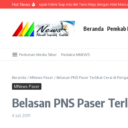
Lewati ke konten
Hot News
kadar Tuan Rumah, Bupati Fahmi Siap Adu Bet Tenis Meja dengan Atlet Mancaneg
Beranda
Pemkab 
Pedoman Media Siber
Redaksi MNEWS
Beranda
/
MNews Paser
/
Belasan PNS Paser Terlibat Cerai di Peng
MNews Paser
Belasan PNS Paser Terl
4 Juli 2019