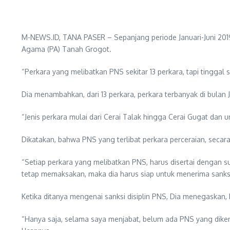
M-NEWS.ID, TANA PASER – Sepanjang periode Januari-Juni 2019,
Agama (PA) Tanah Grogot.
“Perkara yang melibatkan PNS sekitar 13 perkara, tapi tingga
Dia menambahkan, dari 13 perkara, perkara terbanyak di bulan J
“Jenis perkara mulai dari Cerai Talak hingga Cerai Gugat dan u
Dikatakan, bahwa PNS yang terlibat perkara perceraian, secar
“Setiap perkara yang melibatkan PNS, harus disertai dengan sur
tetap memaksakan, maka dia harus siap untuk menerima sanksi 
Ketika ditanya mengenai sanksi disiplin PNS, Dia menegaska
“Hanya saja, selama saya menjabat, belum ada PNS yang dikenai