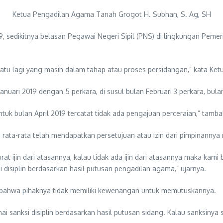
Ketua Pengadilan Agama Tanah Grogot H. Subhan, S. Ag, SH
 sedikitnya belasan Pegawai Negeri Sipil (PNS) di lingkungan Pemeri
l satu lagi yang masih dalam tahap atau proses persidangan,” kata K
anuari 2019 dengan 5 perkara, di susul bulan Februari 3 perkara, bulan
ntuk bulan April 2019 tercatat tidak ada pengajuan perceraian,” tamb
a rata-rata telah mendapatkan persetujuan atau izin dari pimpinanny
at ijin dari atasannya, kalau tidak ada ijin dari atasannya maka kam
disiplin berdasarkan hasil putusan pengadilan agama,” ujarnya.
n, bahwa pihaknya tidak memiliki kewenangan untuk memutuskannya.
 sanksi disiplin berdasarkan hasil putusan sidang. Kalau sanksinya s