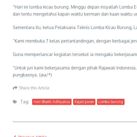
“Hari ini lomba kicau burung. Minggu depan insyallah Lomba 
dan tentu mengetahui kapan waktu bermain dan kaan waktu untu
Sementara itu, ketua Pelaksana Teknis Lomba Kicau Burung, 
“Kami membuka 7 kelas pertantandingan, dengan berbagai jeni
Guna memperlancar kegiatan tersebut ia mengaku bekerjasama
“Untuk juri kami bekerjasama dengan pihak Rajawali Indonesia.
pungkasnya. (aia/*)
Share this Article
Tag:
Hari Bhakti Adhiyaksa
Kejari paser
Lomba burung