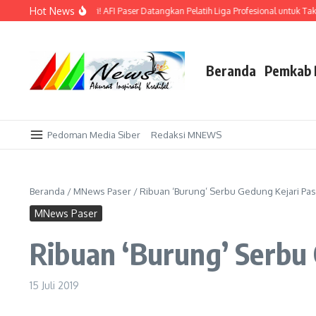
Lewati ke konten
Hot News
as di Kandang Sendiri! AFI Paser Datangkan Pelatih Liga Profesional untuk Takluk
Beranda
Pemkab 
Pedoman Media Siber
Redaksi MNEWS
Beranda
/
MNews Paser
/
Ribuan ‘Burung’ Serbu Gedung Kejari Pa
MNews Paser
Ribuan ‘Burung’ Serbu 
15 Juli 2019