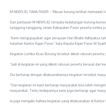
M-NEWS.ID, TANA PASER – Ribuan burung terlihat memadati hal
Dari pantauan M-NEWS.ID, ternyata kedatangan burung-burung 
tanggung-tanggung, selain Kabupaten Paser peserta lomba juga
“Kami mengupayakan agar perayaan Hari Bhakti Adhiyaksa tahu
halaman Kantor Kajari Paser,” kata Kepala Kajari Paser M Sy
Kegiatan Lomba Kicau Burung tersebut diikuti ratusan peserta
“Jadi di kegiatan ini yang diikuti ratusan peserta berasal dari
Dia berharap dengan dilaksanakannya kegiatan tersebut masya
“Dari kegiatan ini kami berharap masyarakat bisa lebih menget
masyarakat. Tentu kedepannya kami juga berharap agar masya
Ia juga mengaku bahwa kegiatan yang dilaksanakan di Kantor K