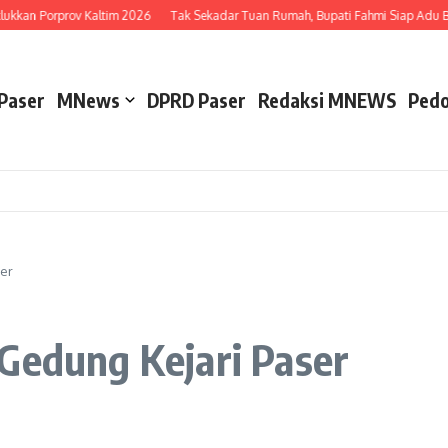
kan Porprov Kaltim 2026
Tak Sekadar Tuan Rumah, Bupati Fahmi Siap Adu Bet 
Paser
MNews
DPRD Paser
Redaksi MNEWS
Pedo
ser
Gedung Kejari Paser