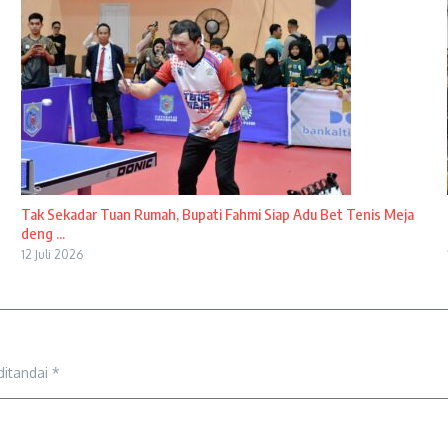
Tak Sekadar Tuan Rumah, Bupati Fahmi Siap Adu Bet Tenis Meja
deng ...
12 Juli 2026
ditandai
*