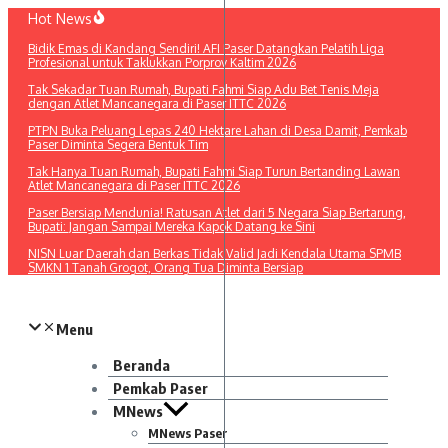
Lewati
Hot News
ke
Bidik Emas di Kandang Sendiri! AFI Paser Datangkan Pelatih Liga
konten
Profesional untuk Taklukkan Porprov Kaltim 2026
Tak Sekadar Tuan Rumah, Bupati Fahmi Siap Adu Bet Tenis Meja
dengan Atlet Mancanegara di Paser ITTC 2026
PTPN Buka Peluang Lepas 240 Hektare Lahan di Desa Damit, Pemkab
Paser Diminta Segera Bentuk Tim
Tak Hanya Tuan Rumah, Bupati Fahmi Siap Turun Bertanding Lawan
Atlet Mancanegara di Paser ITTC 2026
Paser Bersiap Mendunia! Ratusan Atlet dari 5 Negara Siap Bertarung,
Bupati: Jangan Sampai Mereka Kapok Datang ke Sini
NISN Luar Daerah dan Berkas Tidak Valid Jadi Kendala Utama SPMB
SMKN 1 Tanah Grogot, Orang Tua Diminta Bersiap
Menu
Beranda
Pemkab Paser
MNews
MNews Paser