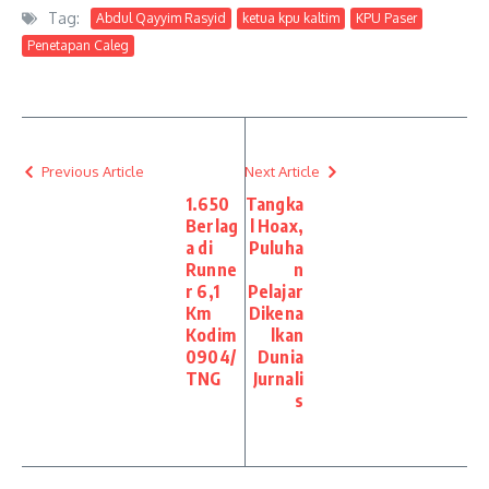
Tag:
Abdul Qayyim Rasyid
ketua kpu kaltim
KPU Paser
Penetapan Caleg
Previous Article
Next Article
1.650
Tangka
Berlag
l Hoax,
a di
Puluha
Runne
n
r 6,1
Pelajar
Km
Dikena
Kodim
lkan
0904/
Dunia
TNG
Jurnali
s