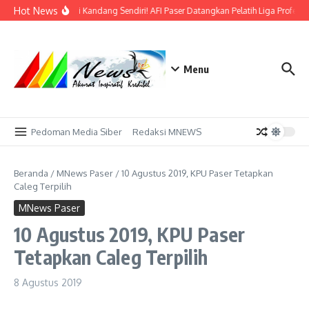
Lewati ke konten
Hot News
Bidik Emas di Kandang Sendiri! AFI Paser Datangkan Pelatih Liga Profesio
Menu
Pedoman Media Siber
Redaksi MNEWS
Beranda
/
MNews Paser
/
10 Agustus 2019, KPU Paser Tetapkan
Caleg Terpilih
MNews Paser
10 Agustus 2019, KPU Paser
Tetapkan Caleg Terpilih
8 Agustus 2019