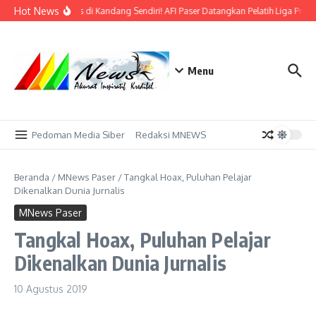
Lewati ke konten
Hot News
Bidik Emas di Kandang Sendiri! AFI Paser Datangkan Pelatih Liga Profe
Menu
Pedoman Media Siber
Redaksi MNEWS
Beranda
/
MNews Paser
/
Tangkal Hoax, Puluhan Pelajar
Dikenalkan Dunia Jurnalis
MNews Paser
Tangkal Hoax, Puluhan Pelajar
Dikenalkan Dunia Jurnalis
10 Agustus 2019