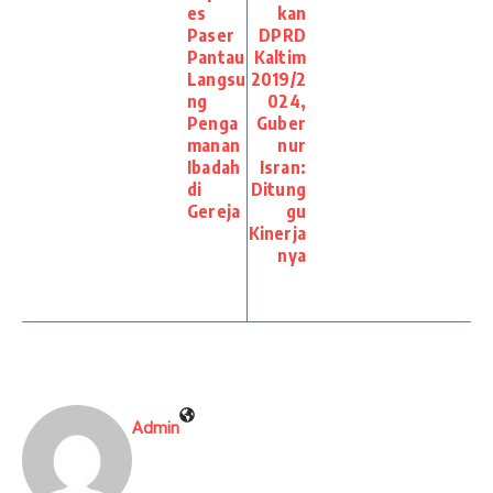
es
kan
Paser
DPRD
Pantau
Kaltim
Langsu
2019/2
ng
024,
Penga
Guber
manan
nur
Ibadah
Isran:
di
Ditung
Gereja
gu
Kinerja
nya
Admin