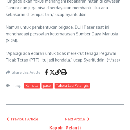
“Brigade akan fokus menangani kebakaran hutan di kawasan
Tahura dan juga bisa diberdayakan membantu jika ada
kebakaran di tempat lain,” ucap Syarifuddin.
Namun untuk pembentukan brigade, DLH Paser saat ini
menghadapi persoalan keterbatasan Sumber Daya Manusia
(SDM).
“Apalagi ada edaran untuk tidak merekrut tenaga Pegawai
Tidak Tetap (PTT). Itu jadi kendala,” ucap Syarifuddin. (*/sas)
Share this Article
Tag:
Karhutla
paser
Tahura Lati Petangis
Previous Article
Next Article
Kapolr
Pelanti