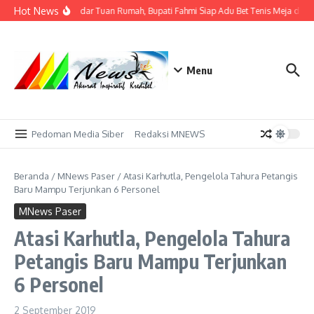
Lewati ke konten
Hot News
Tak Sekadar Tuan Rumah, Bupati Fahmi Siap Adu Bet Tenis Meja deng
Menu
Pedoman Media Siber
Redaksi MNEWS
Beranda
/
MNews Paser
/
Atasi Karhutla, Pengelola Tahura Petangis
Baru Mampu Terjunkan 6 Personel
MNews Paser
Atasi Karhutla, Pengelola Tahura
Petangis Baru Mampu Terjunkan
6 Personel
2 September 2019