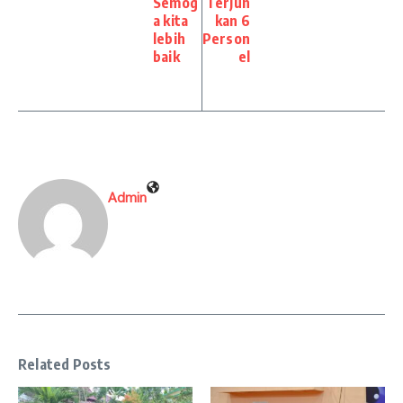
Semog
Terjun
a kita
kan 6
lebih
Person
baik
el
Admin
Related Posts