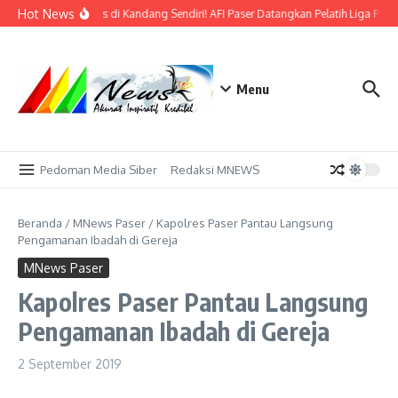
Lewati ke konten
Hot News
Bidik Emas di Kandang Sendiri! AFI Paser Datangkan Pelatih Liga Prof
Menu
Pedoman Media Siber
Redaksi MNEWS
Beranda
/
MNews Paser
/
Kapolres Paser Pantau Langsung
Pengamanan Ibadah di Gereja
MNews Paser
Kapolres Paser Pantau Langsung
Pengamanan Ibadah di Gereja
2 September 2019