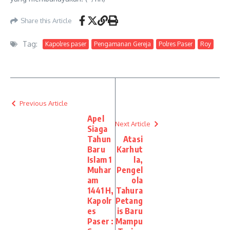
Share this Article
Tag:
Kapolres paser
Pengamanan Gereja
Polres Paser
Roy
Previous Article
Apel
Next Article
Siaga
Tahun
Atasi
Baru
Karhut
Islam 1
la,
Muhar
Pengel
am
ola
1441 H,
Tahura
Kapolr
Petang
es
is Baru
Paser :
Mampu