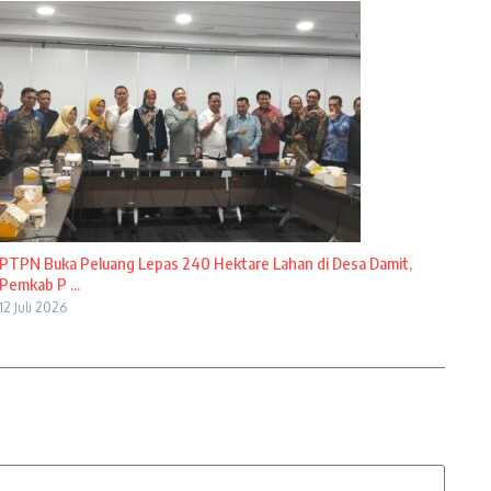
PTPN Buka Peluang Lepas 240 Hektare Lahan di Desa Damit,
Pemkab P ...
12 Juli 2026