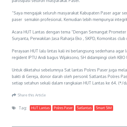
partisipasi seluruh masyarakat Paser.
“Saya mengajak seluruh masyarakat Kabupaten Paser agar sen
paser semakin profesional. Kemudian lebih mempunyai integrita
Acara HUT Lantas dengan tema “Dengan Semangat Prometer Po
Suryanta, Perwakilan Jasa Raharja Eko , SKPD, Komonitas club
Perayaan HUT lalu lintas kali ini berlangsung sederhana agar
regident IPTU Andi bagus Wijaksono, SH didampingi oleh KBO la
Untuk diketahui sebelumnya Sat lantas Polres Paser juga mel
bakti di Gereja, donor darah oleh personil Satlantas Polres P
setiap setahun sekali dalam rangkaian HUT Lantas ke 64. (*/da
Share this Article
Tag:
HUT Lantas
Polres Paser
Satlantas
Smart SIM