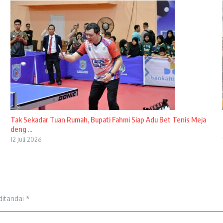
Tak Sekadar Tuan Rumah, Bupati Fahmi Siap Adu Bet Tenis Meja
deng ...
12 Juli 2026
ditandai
*