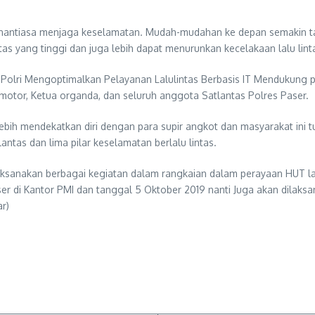
antiasa menjaga keselamatan. Mudah-mudahan ke depan semakin taat,
s yang tinggi dan juga lebih dapat menurunkan kecelakaan lalu linta
lri Mengoptimalkan Pelayanan Lalulintas Berbasis IT Mendukung pr
 motor, Ketua organda, dan seluruh anggota Satlantas Polres Paser.
 lebih mendekatkan diri dengan para supir angkot dan masyarakat in
ntas dan lima pilar keselamatan berlalu lintas.
aksanakan berbagai kegiatan dalam rangkaian dalam perayaan HUT lan
aser di Kantor PMI dan tanggal 5 Oktober 2019 nanti Juga akan dilak
r)