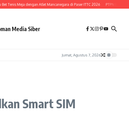
t Tenis Meja dengan Atlet Mancanegara di Paser ITTC 2026
PTPN Buka Peluang
man Media Siber
Jumat, Agustus 7, 2026
alkan Smart SIM