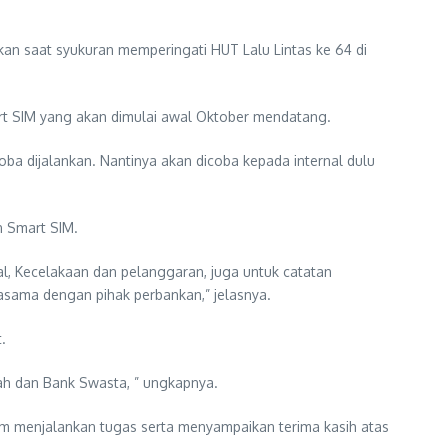
kan saat syukuran memperingati HUT Lalu Lintas ke 64 di
rt SIM yang akan dimulai awal Oktober mendatang.
coba dijalankan. Nantinya akan dicoba kepada internal dulu
n Smart SIM.
inal, Kecelakaan dan pelanggaran, juga untuk catatan
rjasama dengan pihak perbankan,” jelasnya.
.
rah dan Bank Swasta, ” ungkapnya.
am menjalankan tugas serta menyampaikan terima kasih atas