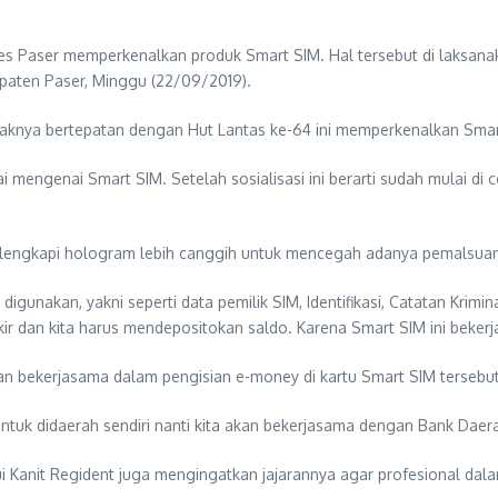
res Paser memperkenalkan produk Smart SIM. Hal tersebut di laksana
paten Paser, Minggu (22/09/2019).
haknya bertepatan dengan Hut Lantas ke-64 ini memperkenalkan Sma
i mengenai Smart SIM. Setelah sosialisasi ini berarti sudah mulai di 
dilengkapi hologram lebih canggih untuk mencegah adanya pemalsua
digunakan, yakni seperti data pemilik SIM, Identifikasi, Catatan Krim
arkir dan kita harus mendepositokan saldo. Karena Smart SIM ini beke
n bekerjasama dalam pengisian e-money di kartu Smart SIM tersebut
i untuk didaerah sendiri nanti kita akan bekerjasama dengan Bank Dae
i Kanit Regident juga mengingatkan jajarannya agar profesional dal