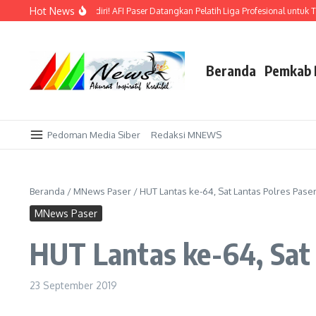
Lewati ke konten
Hot News
Emas di Kandang Sendiri! AFI Paser Datangkan Pelatih Liga Profesional untuk Tak
Beranda
Pemkab 
Pedoman Media Siber
Redaksi MNEWS
Beranda
/
MNews Paser
/
HUT Lantas ke-64, Sat Lantas Polres Pase
MNews Paser
HUT Lantas ke-64, Sat
23 September 2019