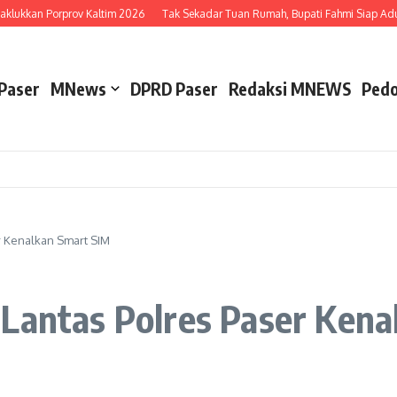
lukkan Porprov Kaltim 2026
Tak Sekadar Tuan Rumah, Bupati Fahmi Siap Adu Be
Paser
MNews
DPRD Paser
Redaksi MNEWS
Pedo
r Kenalkan Smart SIM
 Lantas Polres Paser Ken