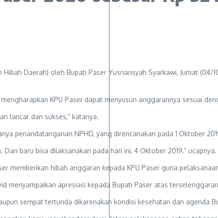
bah Daerah) oleh Bupati Paser Yusriansyah Syarkawi, Jumat (04/10/
 mengharapkan KPU Paser dapat menyusun anggarannya sesuai deng
n lancar dan sukses,” katanya.
anya penandatanganan NPHD, yang direncanakan pada 1 Oktober 201
 Dan baru bisa dilaksanakan pada hari ini, 4 Oktober 2019,” ucapnya.
er memberikan hibah anggaran kepada KPU Paser guna pelaksanaan
id menyampaikan apresiasi kepada Bupati Paser atas terselenggar
aupun sempat tertunda dikarenakan kondisi kesehatan dan agenda Bu