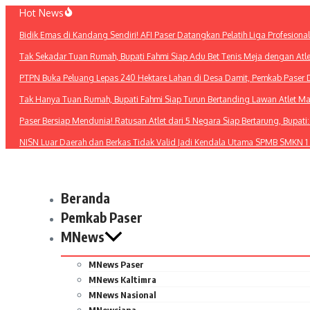
Lewati
Hot News
ke
Bidik Emas di Kandang Sendiri! AFI Paser Datangkan Pelatih Liga Profesiona
konten
Tak Sekadar Tuan Rumah, Bupati Fahmi Siap Adu Bet Tenis Meja dengan Atl
PTPN Buka Peluang Lepas 240 Hektare Lahan di Desa Damit, Pemkab Paser 
Tak Hanya Tuan Rumah, Bupati Fahmi Siap Turun Bertanding Lawan Atlet M
Paser Bersiap Mendunia! Ratusan Atlet dari 5 Negara Siap Bertarung, Bupat
NISN Luar Daerah dan Berkas Tidak Valid Jadi Kendala Utama SPMB SMKN 1
Beranda
Pemkab Paser
MNews
MNews Paser
MNews Kaltimra
MNews Nasional