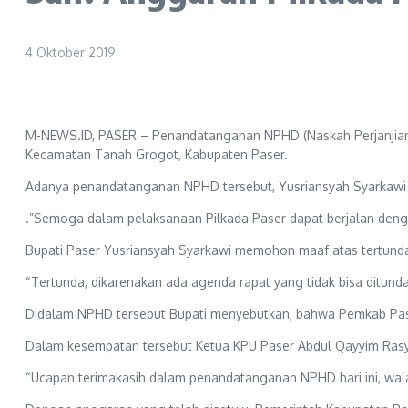
4 Oktober 2019
M-NEWS.ID, PASER – Penandatanganan NPHD (Naskah Perjanjian Hi
Kecamatan Tanah Grogot, Kabupaten Paser.
Adanya penandatanganan NPHD tersebut, Yusriansyah Syarkawi
.”Semoga dalam pelaksanaan Pilkada Paser dapat berjalan denga
Bupati Paser Yusriansyah Syarkawi memohon maaf atas tertund
“Tertunda, dikarenakan ada agenda rapat yang tidak bisa ditunda.
Didalam NPHD tersebut Bupati menyebutkan, bahwa Pemkab Pas
Dalam kesempatan tersebut Ketua KPU Paser Abdul Qayyim Rasy
“Ucapan terimakasih dalam penandatanganan NPHD hari ini, wal