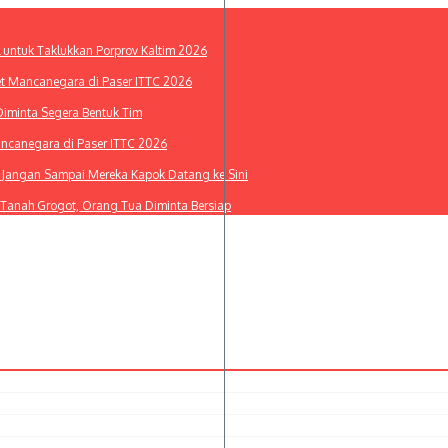
l untuk Taklukkan Porprov Kaltim 2026
et Mancanegara di Paser ITTC 2026
Diminta Segera Bentuk Tim
ancanegara di Paser ITTC 2026
i: Jangan Sampai Mereka Kapok Datang ke Sini
 Tanah Grogot, Orang Tua Diminta Bersiap