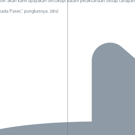
er akan kami upayakan tercukupi dalam pelaksanaan setiap tahapan 
kada Paser,” pungkasnya. (drs)