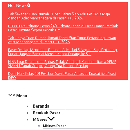
Lewati
Hot News
ke
Tak Sekadar Tuan Rumah, Bupati Fahmi Siap Adu Bet Tenis Meja
konten
dengan Atlet Mancanegara di Paser ITTC 2026
PTPN Buka Peluang Lepas 240 Hektare Lahan di Desa Damit, Pemkab
Paser Diminta Segera Bentuk Tim
Tak Hanya Tuan Rumah, Bupati Fahmi Siap Turun Bertanding Lawan
Atlet Mancanegara di Paser ITTC 2026
Paser Bersiap Mendunia! Ratusan Atlet dari 5 Negara Siap Bertarung,
Bupati: Jangan Sampai Mereka Kapok Datang ke Sini
NISN Luar Daerah dan Berkas Tidak Valid Jadi Kendala Utama SPMB
SMKN 1 Tanah Grogot, Orang Tua Diminta Bersiap
Demi Naik Kelas, 101 Pekebun Sawit Paser Antusias Kuasai Sertifikasi
ISPO​
Menu
Beranda
Pemkab Paser
MNews
MNews Paser