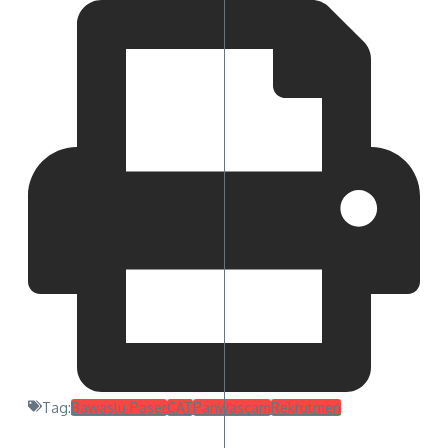
Tag:
Bawaslu Paser
CAT
Panwascam
Rekrutmen