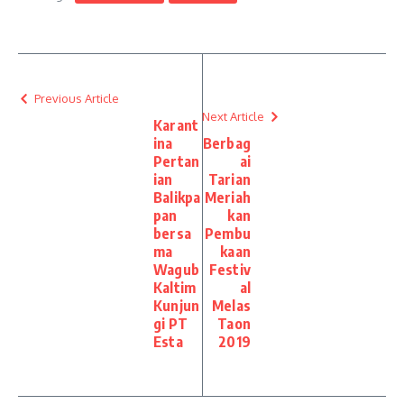
Previous Article
Next Article
Karant
ina
Berbag
Pertan
ai
ian
Tarian
Balikpa
Meriah
pan
kan
bersa
Pembu
ma
kaan
Wagub
Festiv
Kaltim
al
Kunjun
Melas
gi PT
Taon
Esta
2019