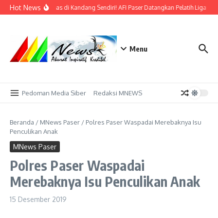
Lewati ke konten
Hot News
Bidik Emas di Kandang Sendiri! AFI Paser Datangkan Pelatih Liga Pro
Menu
Pedoman Media Siber
Redaksi MNEWS
Beranda
/
MNews Paser
/
Polres Paser Waspadai Merebaknya Isu
Penculikan Anak
MNews Paser
Polres Paser Waspadai
Merebaknya Isu Penculikan Anak
15 Desember 2019