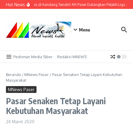
Lewati ke konten
Hot News
Bidik Emas di Kandang Sendiri! AFI Paser Datangkan Pelatih Liga Prof
Menu
Pedoman Media Siber
Redaksi MNEWS
Beranda
/
MNews Paser
/
Pasar Senaken Tetap Layani Kebutuhan
Masyarakat
MNews Paser
Pasar Senaken Tetap Layani
Kebutuhan Masyarakat
24 Maret 2020