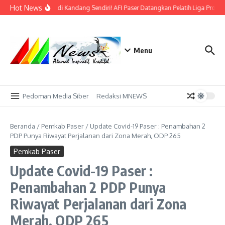
Lewati ke konten
Hot News
Bidik Emas di Kandang Sendiri! AFI Paser Datangkan Pelatih Liga Profes
Menu
Pedoman Media Siber
Redaksi MNEWS
Beranda
/
Pemkab Paser
/
Update Covid-19 Paser : Penambahan 2
PDP Punya Riwayat Perjalanan dari Zona Merah, ODP 265
Pemkab Paser
Update Covid-19 Paser :
Penambahan 2 PDP Punya
Riwayat Perjalanan dari Zona
Merah, ODP 265