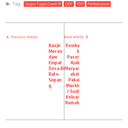
Tag:
Gugus Tugas Covid-19
ODP
PDP
Pemkab paser
Previous Article
Next Article
Banjir
Pemka
Meren
b
dam
Paser
Empat
Ajak
Desa di
Masyar
Batu
akat
Sopan
Pakai
g
Maske
r Saat
Keluar
Rumah