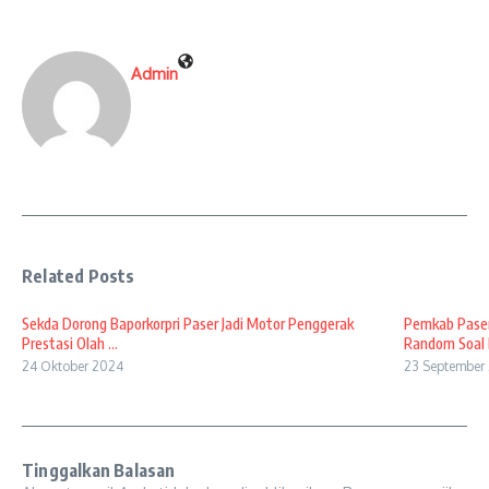
Admin
Related Posts
Sekda Dorong Baporkorpri Paser Jadi Motor Penggerak
Pemkab Paser
Prestasi Olah ...
Random Soal B
24 Oktober 2024
23 September
Tinggalkan Balasan