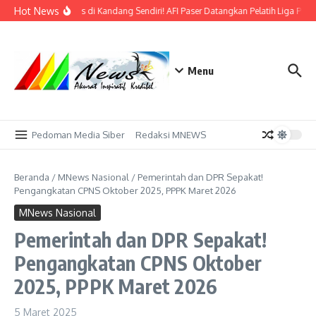
Lewati ke konten
Hot News
Bidik Emas di Kandang Sendiri! AFI Paser Datangkan Pelatih Liga Prof
Menu
Pedoman Media Siber
Redaksi MNEWS
Beranda
/
MNews Nasional
/
Pemerintah dan DPR Sepakat!
Pengangkatan CPNS Oktober 2025, PPPK Maret 2026
MNews Nasional
Pemerintah dan DPR Sepakat!
Pengangkatan CPNS Oktober
2025, PPPK Maret 2026
5 Maret 2025